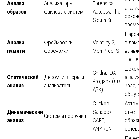
Анализ
Анализаторы
Forensics,
анали
образов
файловых систем
Autopsy, The
рекон
Sleuth Kit
време
Парси
Анализ
Фреймворки
Volatility 3,
в дамп
памяти
форензики
MemProcFS
выявл
проце
Деком
Ghidra, IDA
Статический
Декомпиляторы и
анали
Pro, jadx (для
анализ
анализаторы
кода,
APK)
обфус
Cuckoo
Автом
Динамический
Sandbox,
отчёт
Системы песочниц
анализ
CAPE,
образц
ANY.RUN
сетев
Перех