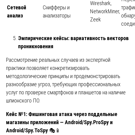
Wireshark,
Сетевой
Снифферы и
трафи
NetworkMiner,
анализ
анализаторы
обнар
Zeek
соеди
Эмпирические кейсы: вариативность векторов
проникновения
Рассмотрение реальных случаев из экспертной
практики позволяет конкретизировать
методологические принципы и продемонстрировать
разнообразие угроз, требующих профессиональных
услуг по проверке смартфонов и планшетов на наличие
шпионского ПО.
Кейс №1: Фишинговая атака через поддельные
магазины приложений — Android/Spy.ProSpy и
Android/Spy.ToSpy
🎭📱