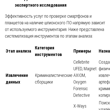
экспертного исследования
Эффективность услуг по проверке смартфонов и
планшетов на наличие шпионского ПО напрямую зависит
от используемого инструментария. Ниже представлена
систематизация инструментов по этапам анализа:
Категория
Этап анализа
Примеры
Назна
инструментов
Cellebrite
Созда
UFED, Magnet
физич
Извлечение
Криминалистические
AXIOM,
извле
данных
сборщики
Oxygen
артеф
Forensic
крими
Detective
копир
Поиск
X-Ways
удалё