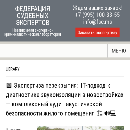
Skip
Ждем ваших заявок!
ФЕДЕРАЦИЯ
to
+7 (995) 100-33-55
СУДЕБНЫХ
content
info@fse.ms
ЭКСПЕРТОВ
Независимая экспертно-
Заказать экспертизу
криминалистическая лаборатория
МЕНЮ
LIBRARY
🟩 Экспертиза перекрытия: IT-подход к
диагностике звукоизоляции в новостройках
— комплексный аудит акустической
безопасности жилого помещения 🏗️🔊💻
В эпоху