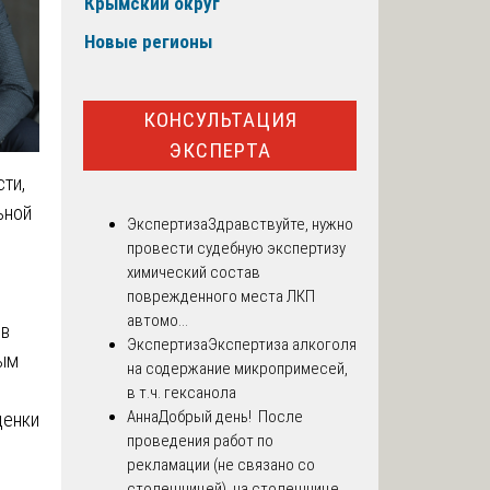
Крымский округ
Новые регионы
КОНСУЛЬТАЦИЯ
ЭКСПЕРТА
ти,
ьной
Экспертиза
Здравствуйте, нужно
провести судебную экспертизу
химический состав
поврежденного места ЛКП
автомо...
ов
Экспертиза
Экспертиза алкоголя
мым
на содержание микропримесей,
в т.ч. гексанола
Анна
Добрый день! После
ценки
проведения работ по
рекламации (не связано со
столешницей), на столешнице