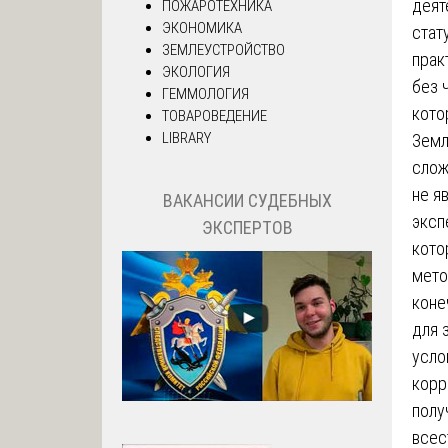
деят
ПОЖАРОТЕХНИКА
ЭКОНОМИКА
стат
ЗЕМЛЕУСТРОЙСТВО
прак
ЭКОЛОГИЯ
без 
ГЕММОЛОГИЯ
кото
ТОВАРОВЕДЕНИЕ
LIBRARY
Земл
слож
не я
ВАКАНСИИ СУДЕБНЫХ
эксп
ЭКСПЕРТОВ
кото
мето
коне
для 
усло
корр
полу
всес