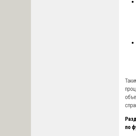
Таки
проц
объе
спра
Разд
по ф