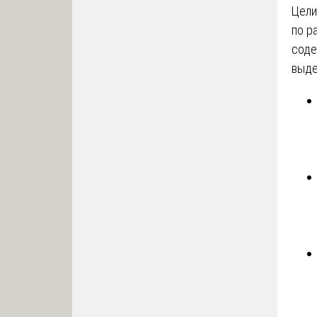
Цели
по р
соде
выде