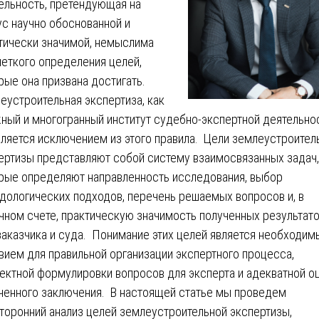
ельность, претендующая на
ус научно обоснованной и
тически значимой, немыслима
четкого определения целей,
рые она призвана достигать.
еустроительная экспертиза, как
ный и многогранный институт судебно-экспертной деятельнос
вляется исключением из этого правила. Цели землеустроител
ертизы представляют собой систему взаимосвязанных задач,
рые определяют направленность исследования, выбор
дологических подходов, перечень решаемых вопросов и, в
чном счете, практическую значимость полученных результат
заказчика и суда. Понимание этих целей является необходи
вием для правильной организации экспертного процесса,
ектной формулировки вопросов для эксперта и адекватной о
ченного заключения. В настоящей статье мы проведем
торонний анализ целей землеустроительной экспертизы,