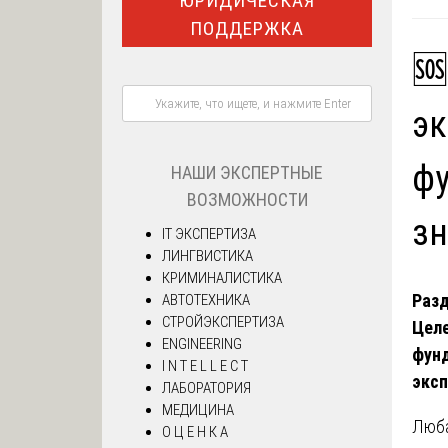
ЮРИДИЧЕСКАЯ
ПОДДЕРЖКА
🆘
эк
фу
НАШИ ЭКСПЕРТНЫЕ
ВОЗМОЖНОСТИ
зн
IT ЭКСПЕРТИЗА
ЛИНГВИСТИКА
КРИМИНАЛИСТИКА
Разд
АВТОТЕХНИКА
СТРОЙЭКСПЕРТИЗА
Целе
ENGINEERING
фун
I N T E L L E C T
эксп
ЛАБОРАТОРИЯ
МЕДИЦИНА
Люба
О Ц Е Н К А