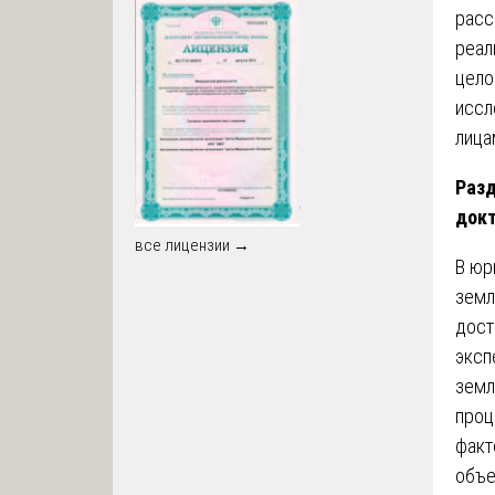
расс
реал
цело
иссл
лица
Разд
док
все лицензии →
В юр
земл
дост
эксп
земл
проц
факт
объе