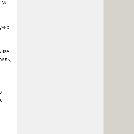
н №
учно
учае
редь,
ю
ре