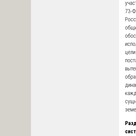
учас
73-Ф
Росс
общи
обос
испо
цели
пост
выте
обра
дина
кажд
сущн
земе
Разд
сист