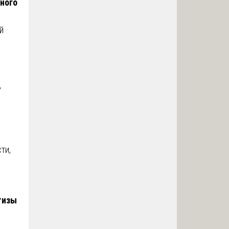
ного
й
,
ти,
тизы