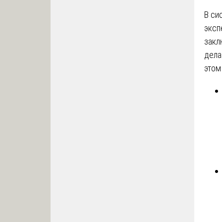
В си
эксп
закл
дела
этом