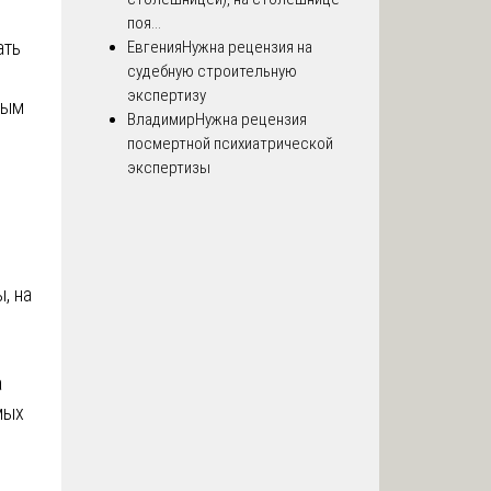
поя...
ать
Евгения
Нужна рецензия на
судебную строительную
экспертизу
ным
Владимир
Нужна рецензия
посмертной психиатрической
экспертизы
, на
а
мых