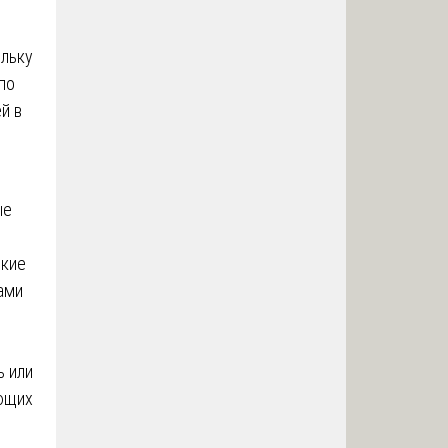
ольку
по
й в
ые
ские
ами
ь или
ающих