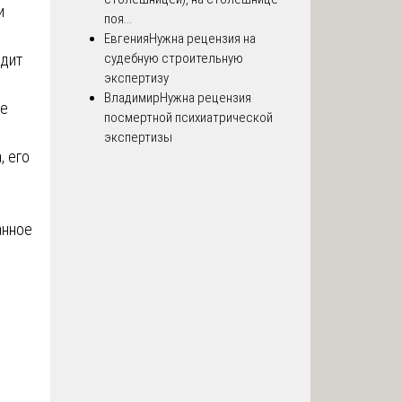
и
поя...
Евгения
Нужна рецензия на
судебную строительную
одит
экспертизу
.
Владимир
Нужна рецензия
же
посмертной психиатрической
м
экспертизы
, его
анное