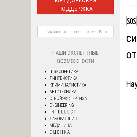
ЮРИДИЧЕСКАЯ
ПОДДЕРЖКА
🆘
си
от
НАШИ ЭКСПЕРТНЫЕ
ВОЗМОЖНОСТИ
IT ЭКСПЕРТИЗА
ЛИНГВИСТИКА
На
КРИМИНАЛИСТИКА
АВТОТЕХНИКА
СТРОЙЭКСПЕРТИЗА
ENGINEERING
I N T E L L E C T
ЛАБОРАТОРИЯ
МЕДИЦИНА
О Ц Е Н К А