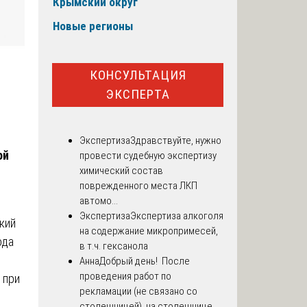
Крымский округ
Новые регионы
КОНСУЛЬТАЦИЯ
ЭКСПЕРТА
Экспертиза
Здравствуйте, нужно
ой
провести судебную экспертизу
химический состав
поврежденного места ЛКП
автомо...
Экспертиза
Экспертиза алкоголя
кий
на содержание микропримесей,
ода
в т.ч. гексанола
.
Анна
Добрый день! После
проведения работ по
 при
рекламации (не связано со
столешницей), на столешнице