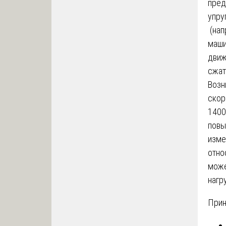
пред
упру
(нап
маши
движ
сжат
Возн
скор
1400
повы
изме
отно
може
нагр
Прин