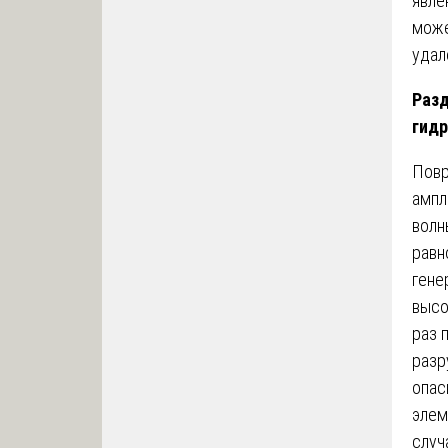
явле
може
удал
Разд
гидр
Повр
ампл
волн
равн
гене
высо
раз 
разр
опас
элем
случ