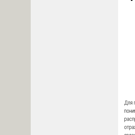
Для 
пони
расп
отра