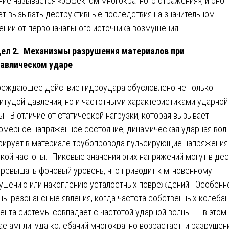
ние называется «эффектом многократного отражения», и оно
т вызывать деструктивные последствия на значительном
ении от первоначального источника возмущения.
ел 2. Механизмы разрушения материалов при
авлическом ударе
еждающее действие гидроудара обусловлено не только
итудой давления, но и частотными характеристиками ударной
ы. В отличие от статической нагрузки, которая вызывает
омерное напряженное состояние, динамическая ударная вол
рирует в материале трубопровода пульсирующие напряжения
кой частоты. Пиковые значения этих напряжений могут в дес
превышать фоновый уровень, что приводит к мгновенному
ушению или накоплению усталостных повреждений. Особенн
ны резонансные явления, когда частота собственных колеба
ента системы совпадает с частотой ударной волны — в этом
ае амплитуда колебаний многократно возрастает, и разрушен