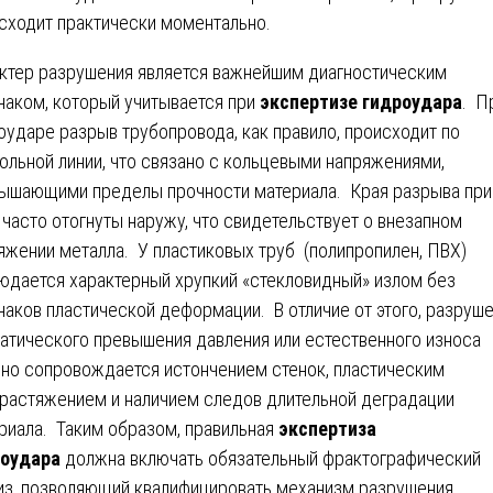
сходит практически моментально.
ктер разрушения является важнейшим диагностическим
наком, который учитывается при
экспертизе гидроудара
. П
оударе разрыв трубопровода, как правило, происходит по
ольной линии, что связано с кольцевыми напряжениями,
ышающими пределы прочности материала. Края разрыва при
 часто отогнуты наружу, что свидетельствует о внезапном
яжении металла. У пластиковых труб (полипропилен, ПВХ)
юдается характерный хрупкий «стекловидный» излом без
наков пластической деформации. В отличие от этого, разруш
татического превышения давления или естественного износа
но сопровождается истончением стенок, пластическим
растяжением и наличием следов длительной деградации
риала. Таким образом, правильная
экспертиза
роудара
должна включать обязательный фрактографический
из, позволяющий квалифицировать механизм разрушения.