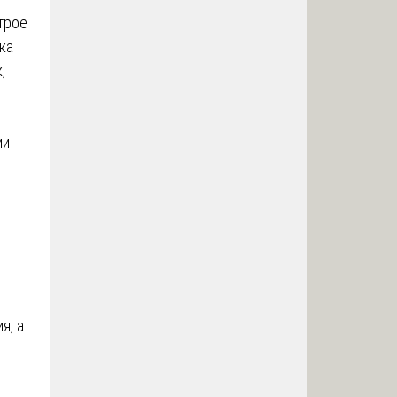
трое
ка
,
ии
я, а