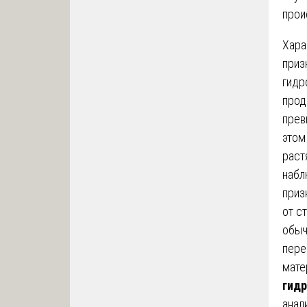
прои
Хара
приз
гидр
прод
прев
этом
раст
набл
приз
от с
обыч
пере
мате
гид
анал