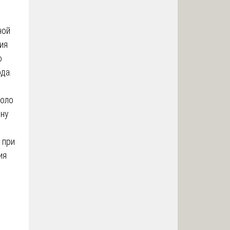
ной
ия
ю
ода.
коло
ину
 при
ия