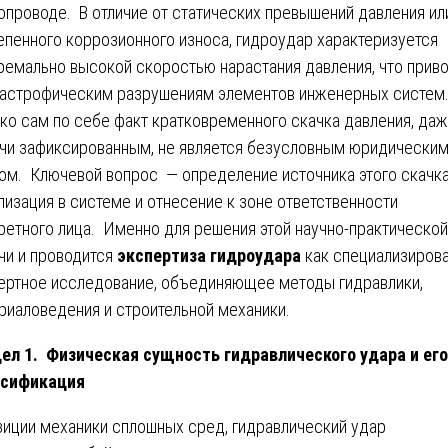
опроводе. В отличие от статических превышений давления ил
епенного коррозионного износа, гидроудар характеризуется
ремально высокой скоростью нарастания давления, что прив
тастрофическим разрушениям элементов инженерных систем
ко сам по себе факт кратковременного скачка давления, да
чи зафиксированным, не является безусловным юридически
ом. Ключевой вопрос — определение источника этого скачка
лизация в системе и отнесение к зоне ответственности
ретного лица. Именно для решения этой научно-практической
чи и проводится
экспертиза гидроудара
как специализиров
ертное исследование, объединяющее методы гидравлики,
риаловедения и строительной механики.
ел 1. Физическая сущность гидравлического удара и его
ссификация
зиции механики сплошных сред, гидравлический удар