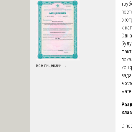
труб
пост
экст
к ка
Одна
буду
факт
лока
все лицензии →
конк
зада
эксп
мате
Разд
кла
С по