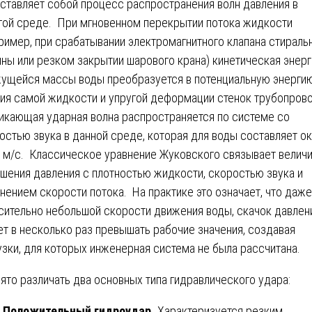
ставляет собой процесс распространения волн давления в
гой среде. При мгновенном перекрытии потока жидкости
ример, при срабатывании электромагнитного клапана стираль
ны или резком закрытии шарового крана) кинетическая энерг
ущейся массы воды преобразуется в потенциальную энерги
ия самой жидкости и упругой деформации стенок трубопров
икающая ударная волна распространяется по системе со
остью звука в данной среде, которая для воды составляет о
 м/с. Классическое уравнение Жуковского связывает велич
шения давления с плотностью жидкости, скоростью звука и
нением скорости потока. На практике это означает, что даже
сительно небольшой скорости движения воды, скачок давлен
т в несколько раз превышать рабочие значения, создавая
узки, для которых инженерная система не была рассчитана.
ято различать два основных типа гидравлического удара:
Положительный гидроудар.
Характеризуется резким