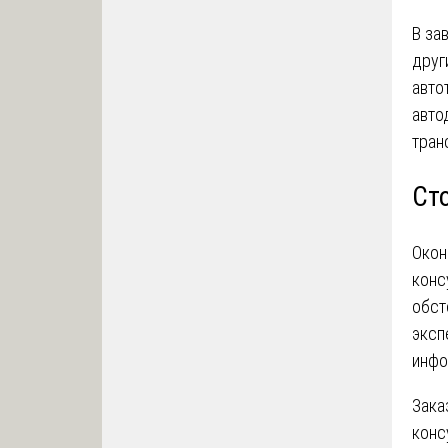
В за
друг
авто
авто
тран
Ст
Окон
конс
обст
эксп
инфо
Зака
конс