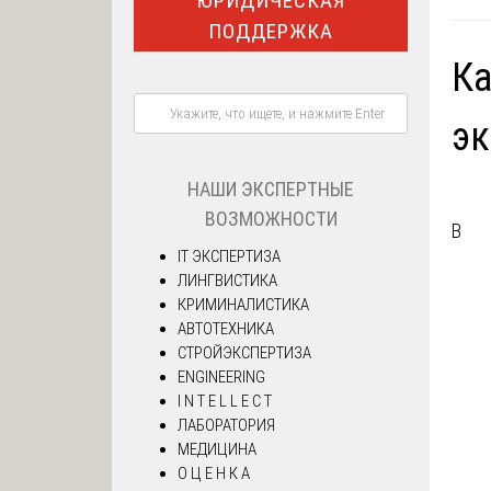
ЮРИДИЧЕСКАЯ
ПОДДЕРЖКА
Ка
эк
НАШИ ЭКСПЕРТНЫЕ
ВОЗМОЖНОСТИ
В
IT ЭКСПЕРТИЗА
ЛИНГВИСТИКА
КРИМИНАЛИСТИКА
АВТОТЕХНИКА
СТРОЙЭКСПЕРТИЗА
ENGINEERING
I N T E L L E C T
ЛАБОРАТОРИЯ
МЕДИЦИНА
О Ц Е Н К А