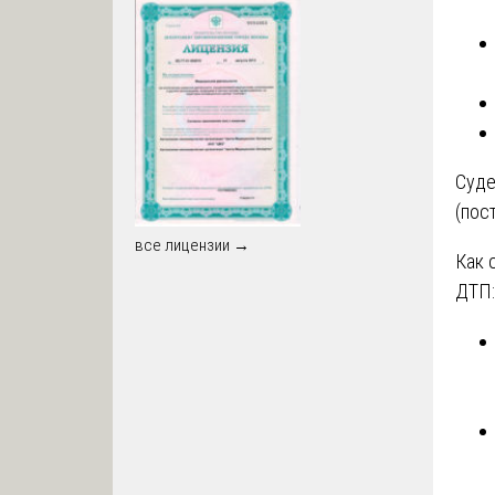
Суде
(пос
все лицензии →
Как 
ДТП: