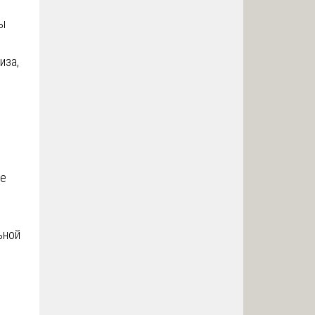
ны
иза,
ле
ьной