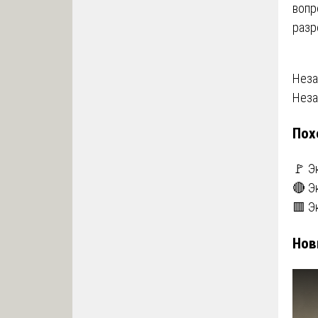
вопр
разр
На
Неза
Неза
по
Пох
за
🚩 Э
🔴 Э
🟥 Э
Нов