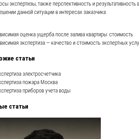
осы экспертизы, также перспективность и результативность 
ешении данной ситуации в интересах заказчика.
вигация
висимая оценка ущерба после залива квартиры: стоимость
висимая экспертиза ― качество и стоимость экспертных услу
ожие статьи
писям
кспертиза электросчетчика
кспертиза пожара Москва
кспертиза приборов учета воды
ые статьи