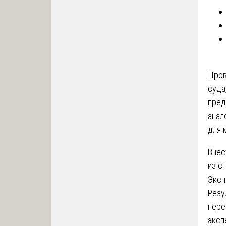
Пров
суда
пред
анал
для 
Внес
из с
Эксп
Резу
пере
эксп