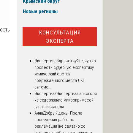
Крымский округ
Новые регионы
ность
КОНСУЛЬТАЦИЯ
ЭКСПЕРТА
Экспертиза
Здравствуйте, нужно
провести судебную экспертизу
химический состав
поврежденного места ЛКП
автомо...
Экспертиза
Экспертиза алкоголя
на содержание микропримесей,
в т.ч. гексанола
Анна
Добрый день! После
проведения работ по
рекламации (не связано со
столешницей), на столешнице