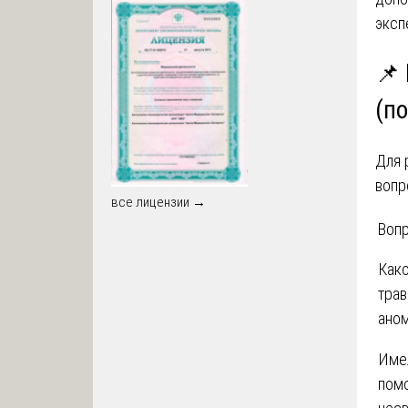
эксп
📌
(по
Для 
вопр
все лицензии →
Воп
Како
трав
аном
Име
помо