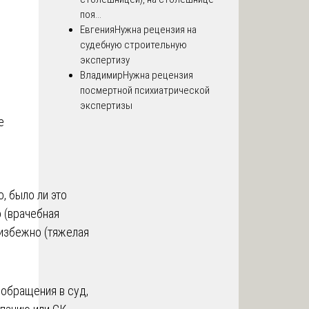
поя...
Евгения
Нужна рецензия на
судебную строительную
экспертизу
Владимир
Нужна рецензия
посмертной психиатрической
экспертизы
е
, было ли это
 (врачебная
еизбежно (тяжелая
 обращения в суд,