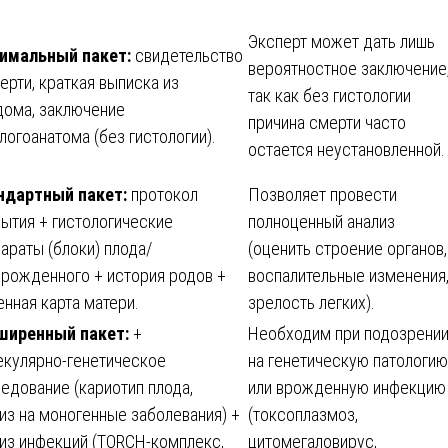
Эксперт может дать лишь
имальный пакет:
свидетельство
вероятностное заключение
ерти, краткая выписка из
так как без гистологии
дома, заключение
причина смерти часто
логоанатома (без гистологии).
остается неустановленной.
ндартный пакет:
протокол
Позволяет провести
ытия + гистологические
полноценный анализ
араты (блоки) плода/
(оценить строение органов,
рожденного + история родов +
воспалительные изменения
нная карта матери.
зрелость легких).
ширенный пакет:
+
Необходим при подозрени
екулярно-генетическое
на генетическую патологию
едование (кариотип плода,
или врожденную инфекцию
из на моногенные заболевания) +
(токсоплазмоз,
из инфекций (TORCH-комплекс,
цитомегаловирус,