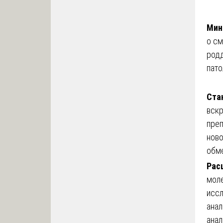
Мин
о см
род
пато
Ста
вскр
преп
ново
обме
Рас
мол
иссл
анал
анал