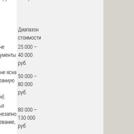
Диапазон
стоимости
не
25 000 –
кументы
40 000
руб.
 не ясна
50 000 –
бранную
80 000
руб.
м).
ыл
80 000 –
внезапно
130 000
евание,
руб.