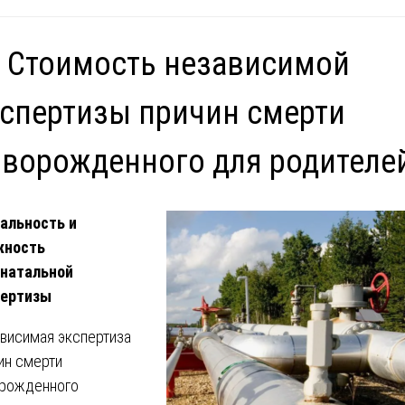
 Стоимость независимой
спертизы причин смерти
ворожденного для родителе
альность и
жность
натальной
пертизы
висимая экспертиза
ин смерти
рожденного