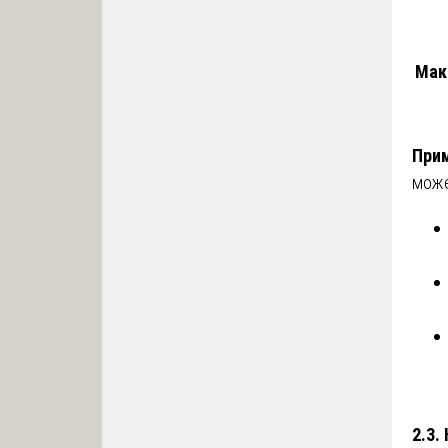
Мак
Прим
може
2.3.