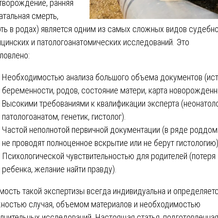
творождение, ранняя
атальная смерть,
ть в родах) является одним из самых сложных видов судебно
цинских и патологоанатомических исследований. Это
ловлено:
Необходимостью анализа большого объема документов (ис
беременности, родов, состояние матери, карта новорожденн
Высокими требованиями к квалификации эксперта (неонатоло
патологоанатом, генетик, гистолог).
Частой неполнотой первичной документации (в ряде роддом
не проводят полноценное вскрытие или не берут гистологию)
Психологической чувствительностью для родителей (потеря
ребенка, желание найти правду).
мость такой экспертизы всегда индивидуальна и определяет
ностью случая, объемом материалов и необходимостью
лнительных исследований. Настоящая статья, подготовленна