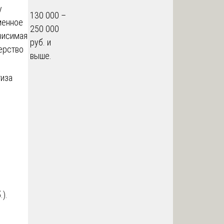
у
130 000 –
менное
250 000
висимая
руб. и
ерство
выше.
тиза
).