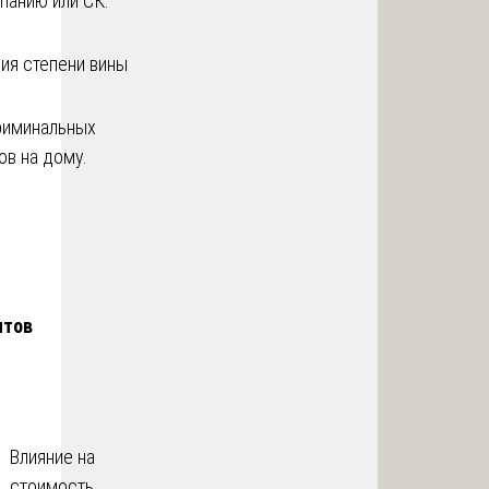
панию или СК.
ия степени вины
риминальных
ов на дому.
нтов
Влияние на
стоимость