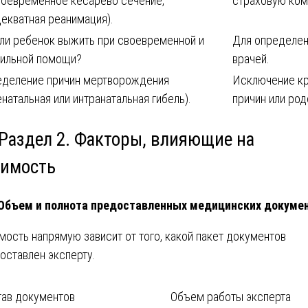
оевременное кесарево сечение,
страховую ком
екватная реанимация).
ли ребенок выжить при своевременной и
Для определен
вильной помощи?
врачей.
еделение причин мертворождения
Исключение к
енатальная или интранатальная гибель).
причин или род
 Раздел 2. Факторы, влияющие на
оимость
 Объем и полнота предоставленных медицинских докуме
мость напрямую зависит от того, какой пакет документов
оставлен эксперту.
тав документов
Объем работы эксперта