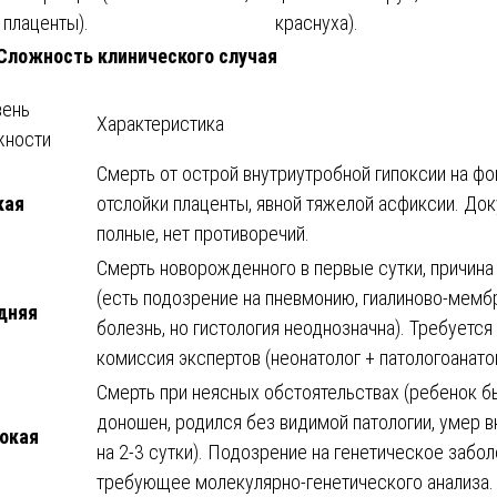
плаценты).
краснуха).
 Сложность клинического случая
вень
Характеристика
жности
Смерть от острой внутриутробной гипоксии на фо
кая
отслойки плаценты, явной тяжелой асфиксии. До
полные, нет противоречий.
Смерть новорожденного в первые сутки, причина
(есть подозрение на пневмонию, гиалиново-мем
дняя
болезнь, но гистология неоднозначна). Требуется
комиссия экспертов (неонатолог + патологоанато
Смерть при неясных обстоятельствах (ребенок б
доношен, родился без видимой патологии, умер 
окая
на 2-3 сутки). Подозрение на генетическое забол
требующее молекулярно-генетического анализа.