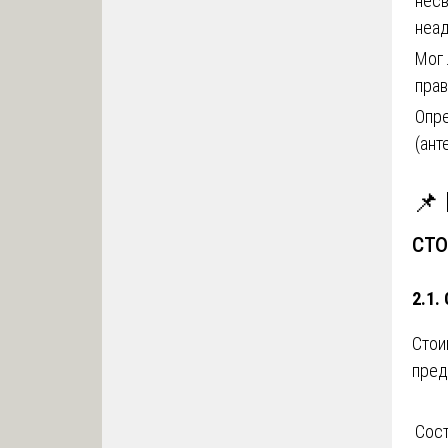
несв
неад
Мог 
пра
Опр
(ант
📌
ст
2.1.
Стои
пред
Сос