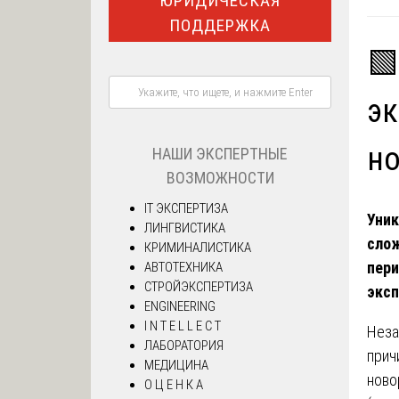
ЮРИДИЧЕСКАЯ
ПОДДЕРЖКА
🟩
эк
но
НАШИ ЭКСПЕРТНЫЕ
ВОЗМОЖНОСТИ
IT ЭКСПЕРТИЗА
Уник
ЛИНГВИСТИКА
сло
КРИМИНАЛИСТИКА
пери
АВТОТЕХНИКА
СТРОЙЭКСПЕРТИЗА
экс
ENGINEERING
I N T E L L E C T
Неза
ЛАБОРАТОРИЯ
прич
МЕДИЦИНА
ново
О Ц Е Н К А