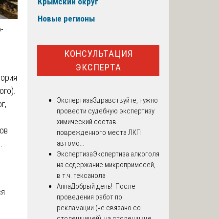
Крымский округ
Новые регионы
-
КОНСУЛЬТАЦИЯ
ЭКСПЕРТА
тория
ого).
Экспертиза
Здравствуйте, нужно
г,
провести судебную экспертизу
химический состав
ов
поврежденного места ЛКП
.
автомо...
Экспертиза
Экспертиза алкоголя
на содержание микропримесей,
в т.ч. гексанола
Анна
Добрый день! После
ся
проведения работ по
рекламации (не связано со
я
столешницей), на столешнице