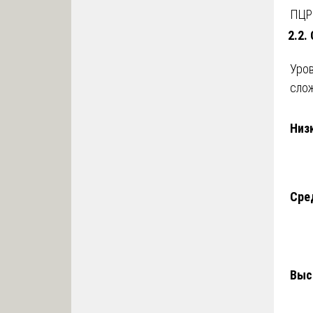
ПЦР 
2.2.
Уро
сло
Низ
Сре
Выс