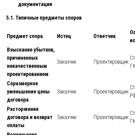
документации
5.1. Типичные предметы споров
О
Предмет спора
Истец
Ответчик
и
Взыскание убытков,
причиненных
Ст
Заказчик
Проектировщик
некачественным
Г
проектированием
Соразмерное
Ст
уменьшение цены
Заказчик
Проектировщик
Р
договора
Расторжение
Ст
договора и возврат
Заказчик
Проектировщик
Г
оплаты
Возмещение