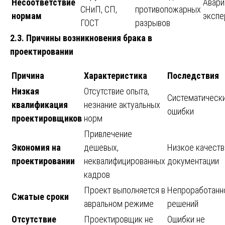
Несоответствие
Авария
СНиП, СП,
противопожарных
нормам
экспе
ГОСТ
разрывов
2.3. Причины возникновения брака в
проектировании
Причина
Характеристика
Последствия
Низкая
Отсутствие опыта,
Систематическ
квалификация
незнание актуальных
ошибки
проектировщиков
норм
Привлечение
Экономия на
дешевых,
Низкое качеств
проектировании
неквалифицированных
документации
кадров
Проект выполняется в
Непроработанн
Сжатые сроки
авральном режиме
решений
Отсутствие
Проектировщик не
Ошибки не