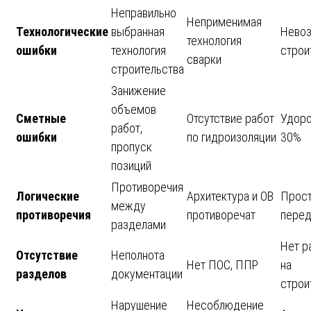
Неправильно
Неприменимая
Технологические
выбранная
Нево
технология
ошибки
технология
строи
сварки
строительства
Занижение
объемов
Сметные
Отсутствие работ
Удоро
работ,
ошибки
по гидроизоляции
30%
пропуск
позиций
Противоречия
Логические
Архитектура и ОВ
Прост
между
противоречия
противоречат
перед
разделами
Нет р
Отсутствие
Неполнота
Нет ПОС, ППР
на
разделов
документации
строи
Нарушение
Несоблюдение