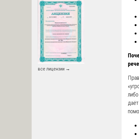
Поче
рече
все лицензии →
Прав
«угр
либо
даёт
помо