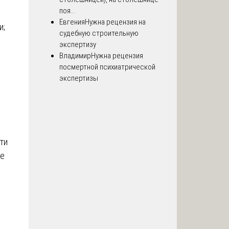
поя...
Евгения
Нужна рецензия на
и;
судебную строительную
экспертизу
Владимир
Нужна рецензия
посмертной психиатрической
экспертизы
ти
не