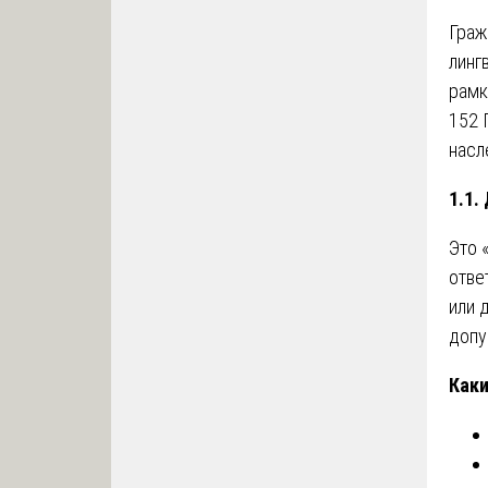
Граж
линг
рамк
152 
насл
1.1.
Это 
отве
или 
допу
Каки