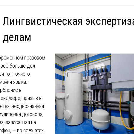
 Лингвистическая экспертиз
 делам
временном правовом
 всё больше дел
сят от точного
мания языка.
рбление в
енджере, призыв в
етях, неоднозначная
улировка договора,
за, записанная на
офон, — во всех этих