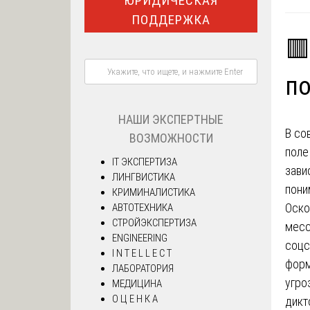
ЮРИДИЧЕСКАЯ
ПОДДЕРЖКА
🟥
по
НАШИ ЭКСПЕРТНЫЕ
В со
ВОЗМОЖНОСТИ
поле
IT ЭКСПЕРТИЗА
зави
ЛИНГВИСТИКА
пони
КРИМИНАЛИСТИКА
Оско
АВТОТЕХНИКА
СТРОЙЭКСПЕРТИЗА
месс
ENGINEERING
соцс
I N T E L L E C T
форм
ЛАБОРАТОРИЯ
угро
МЕДИЦИНА
О Ц Е Н К А
дикт