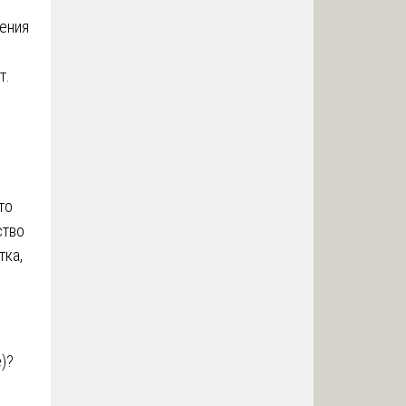
ения
т.
то
ство
тка,
)?