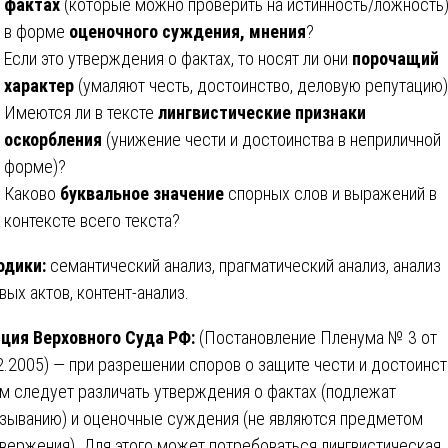
фактах
(которые можно проверить на истинность/ложность)
в форме
оценочного суждения, мнения
?
Если это утверждения о фактах, то носят ли они
порочащий
характер
(умаляют честь, достоинство, деловую репутацию
Имеются ли в тексте
лингвистические признаки
оскорбления
(унижение чести и достоинства в неприличной
форме)?
Каково
буквальное значение
спорных слов и выражений в
контексте всего текста?
одики:
семантический анализ, прагматический анализ, анализ
вых актов, контент-анализ.
ция Верховного Суда РФ:
(Постановление Пленума № 3 от
2.2005) — при разрешении споров о защите чести и достоинст
м следует различать утверждения о фактах (подлежат
зыванию) и оценочные суждения (не являются предметом
вержения). Для этого может потребоваться лингвистическая