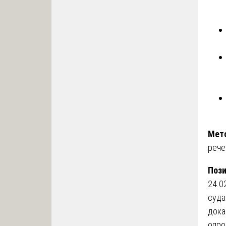
Мет
рече
Пози
24.0
суда
дока
опро