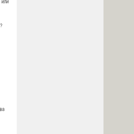
 или
)?
ва