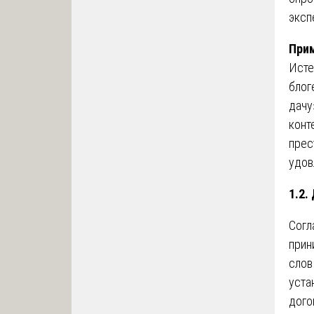
эксп
Прим
Исте
блог
дачу
конт
прес
удов
1.2.
Согл
прин
слов
уста
дого