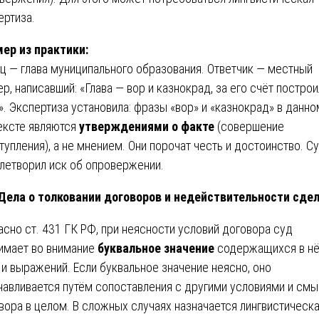
ертиза.
ер из практики:
ц — глава муниципального образования. Ответчик — местный
ер, написавший: «Глава — вор и казнокрад, за его счёт постро
». Экспертиза установила: фразы «вор» и «казнокрад» в данно
ексте являются
утверждениями о факте
(совершение
тупления), а не мнением. Они порочат честь и достоинство. С
летворил иск об опровержении.
 Дела о толковании договоров и недействительности сде
асно ст. 431 ГК РФ, при неясности условий договора суд
имает во внимание
буквальное значение
содержащихся в н
 и выражений. Если буквальное значение неясно, оно
навливается путём сопоставления с другими условиями и см
вора в целом. В сложных случаях назначается лингвистическ