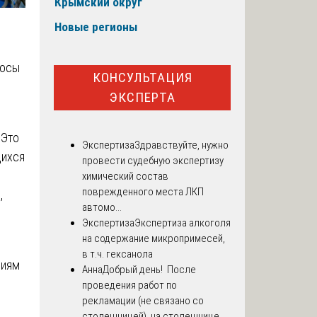
Крымский округ
Новые регионы
росы
КОНСУЛЬТАЦИЯ
ЭКСПЕРТА
 Это
Экспертиза
Здравствуйте, нужно
щихся
провести судебную экспертизу
химический состав
поврежденного места ЛКП
,
автомо...
Экспертиза
Экспертиза алкоголя
на содержание микропримесей,
в т.ч. гексанола
риям
Анна
Добрый день! После
проведения работ по
рекламации (не связано со
столешницей), на столешнице