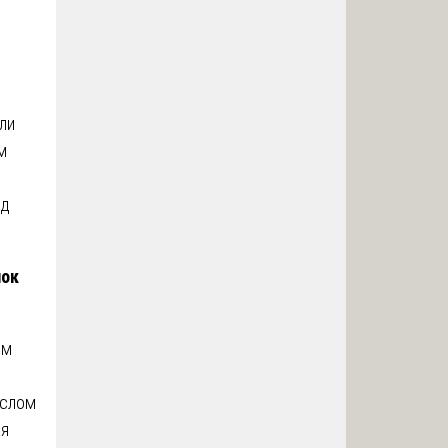
или
м
уд
лок
ём
ыслом
ая