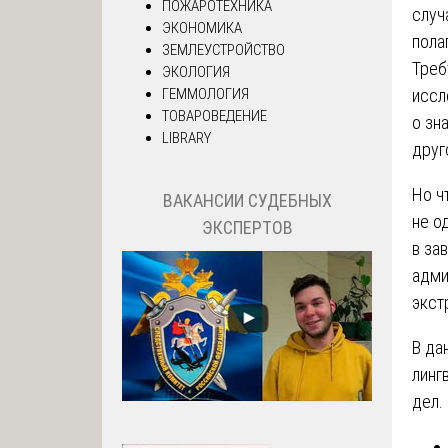
ПОЖАРОТЕХНИКА
случ
ЭКОНОМИКА
пола
ЗЕМЛЕУСТРОЙСТВО
Треб
ЭКОЛОГИЯ
иссл
ГЕММОЛОГИЯ
ТОВАРОВЕДЕНИЕ
о зн
LIBRARY
друг
Но ч
ВАКАНСИИ СУДЕБНЫХ
не о
ЭКСПЕРТОВ
в за
адми
экст
В да
линг
дел.