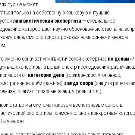
аях суд не может
гаться только на собственную языковую интуицию.
уется
лингвистическая экспертиза
— специальное
едование, которое даёт научно обоснованные ответы на воп
ачении слов, смысле текста, речевых намерениях и многом
ом.
то именно означает «лингвистическая экспертиза
по делам
»?
дин вид экспертизы, а целый спектр исследований, различаю
висимости от
категории дела
(гражданское, уголовное,
нистративное, арбитражное) и
вида спора
(защита репутации
ремизм, плагиат, товарные знаки, угрозы и т.д.).
нной статье мы систематизируем все ключевые аспекты
вистической экспертизы применительно к конкретным катего
 Вы узнаете:
какие дела требуют обязательного или факультативного