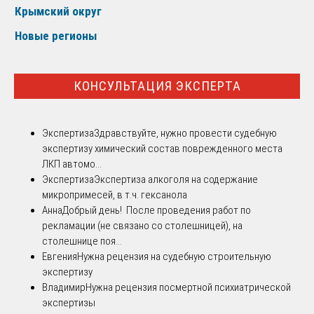
Крымский округ
Новые регионы
КОНСУЛЬТАЦИЯ ЭКСПЕРТА
Экспертиза
Здравствуйте, нужно провести судебную
экспертизу химический состав поврежденного места
ЛКП автомо...
Экспертиза
Экспертиза алкоголя на содержание
микропримесей, в т.ч. гексанола
Анна
Добрый день! После проведения работ по
рекламации (не связано со столешницей), на
столешнице поя...
Евгения
Нужна рецензия на судебную строительную
экспертизу
Владимир
Нужна рецензия посмертной психиатрической
экспертизы