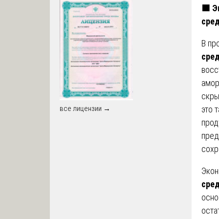
🟧
Эк
сре
В пр
сре
восс
амор
скры
это 
все лицензии →
прод
пред
сохр
Экон
сре
осно
оста