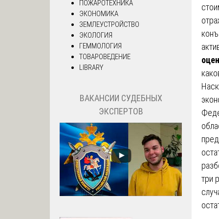
ПОЖАРОТЕХНИКА
стои
ЭКОНОМИКА
отра
ЗЕМЛЕУСТРОЙСТВО
конъ
ЭКОЛОГИЯ
акти
ГЕММОЛОГИЯ
ТОВАРОВЕДЕНИЕ
оцен
LIBRARY
како
Наск
ВАКАНСИИ СУДЕБНЫХ
экон
ЭКСПЕРТОВ
Феде
обла
пред
оста
разб
три 
случ
оста