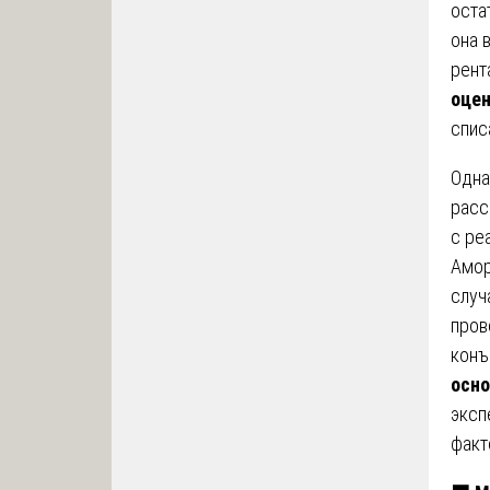
оста
она 
рент
оцен
спис
Одна
расс
с ре
Амор
случ
пров
конъ
осно
эксп
факт