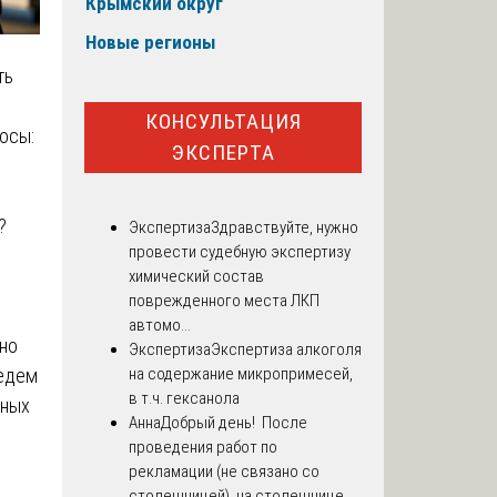
Крымский округ
Новые регионы
ть
КОНСУЛЬТАЦИЯ
осы:
ЭКСПЕРТА
?
Экспертиза
Здравствуйте, нужно
провести судебную экспертизу
химический состав
поврежденного места ЛКП
автомо...
бно
Экспертиза
Экспертиза алкоголя
ведем
на содержание микропримесей,
в т.ч. гексанола
жных
Анна
Добрый день! После
проведения работ по
рекламации (не связано со
столешницей), на столешнице