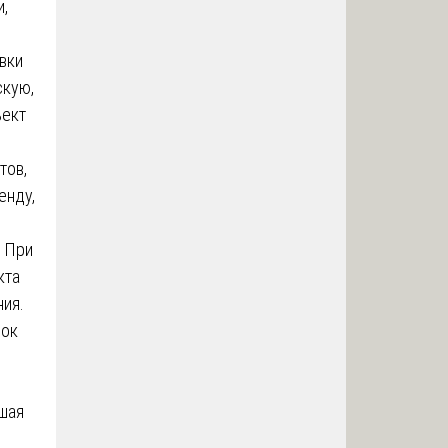
,
овки
скую,
ъект
тов,
енду,
 При
кта
ния.
рок
шая