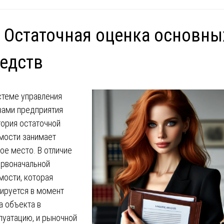
 Остаточная оценка основны
едств
стеме управления
вами предприятия
гория остаточной
мости занимает
ое место. В отличие
ервоначальной
мости, которая
ируется в момент
а объекта в
луатацию, и рыночной