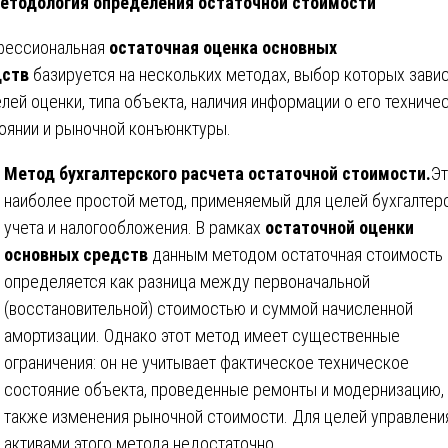
тодология определения остаточной стоимости
фессиональная
остаточная оценка основных
дств
базируется на нескольких методах, выбор которых зави
елей оценки, типа объекта, наличия информации о его техниче
оянии и рыночной конъюнктуры.
Метод бухгалтерского расчета остаточной стоимости.
Э
наиболее простой метод, применяемый для целей бухгалтер
учета и налогообложения. В рамках
остаточной оценки
основных средств
данным методом остаточная стоимость
определяется как разница между первоначальной
(восстановительной) стоимостью и суммой начисленной
амортизации. Однако этот метод имеет существенные
ограничения: он не учитывает фактическое техническое
состояние объекта, проведенные ремонты и модернизацию, 
также изменения рыночной стоимости. Для целей управлени
активами этого метода недостаточно.