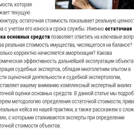
мости, которая
жает текущую
юнктуру, остаточная стоимость показывает реальную ценнос
ва с учетом его износа и срока службы. Именно
остаточная
ка основных средств
позволяет ответить на ключевые вопр
ва реальная стоимость имущества, числящегося на балансе?
олько корректно начисляется амортизация? Какова
омическая эффективность дальнейшей эксплуатации объекта
рация судебных экспертов, обладая многолетним опытом в
сти оценочной деятельности и судебной экспертологии,
ставляет вашему вниманию комплексный экспертный анализ
точной оценки основных средств. В данной статье мы подро
ерем методологию определения остаточной стоимости, при
реальных кейса из нашей практики, а также расскажем о сло
аях, с которыми сталкиваются эксперты при определении
точной стоимости объектов.