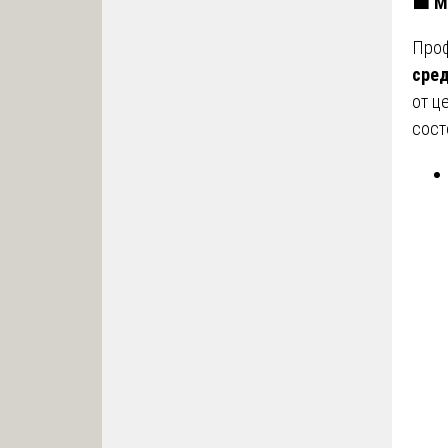
🟧
Ме
Про
сре
от ц
сост