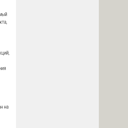
емый
кта,
о
кций,
ния
н на