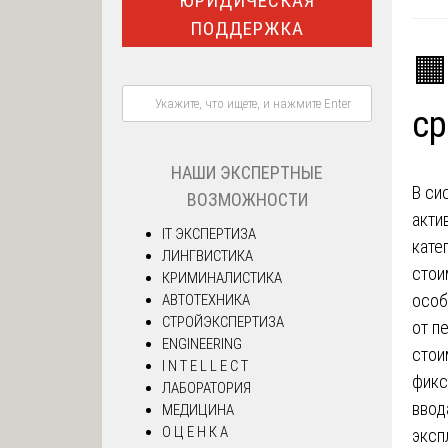
ЮРИДИЧЕСКАЯ
ПОДДЕРЖКА
🟧
ср
НАШИ ЭКСПЕРТНЫЕ
В си
ВОЗМОЖНОСТИ
акти
IT ЭКСПЕРТИЗА
кате
ЛИНГВИСТИКА
стои
КРИМИНАЛИСТИКА
особ
АВТОТЕХНИКА
СТРОЙЭКСПЕРТИЗА
от п
ENGINEERING
стои
I N T E L L E C T
фикс
ЛАБОРАТОРИЯ
ввод
МЕДИЦИНА
О Ц Е Н К А
эксп