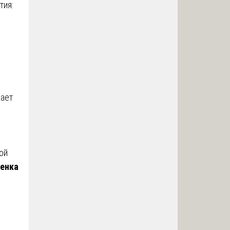
тия:
дает
ой
ценка