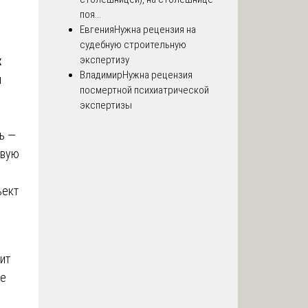
поя...
Евгения
Нужна рецензия на
судебную строительную
х
экспертизу
Владимир
Нужна рецензия
и
посмертной психиатрической
экспертизы
ь —
овую
ъект
ит
ше