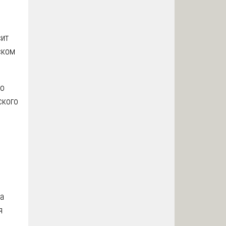
сит
ском
то
ского
а
я