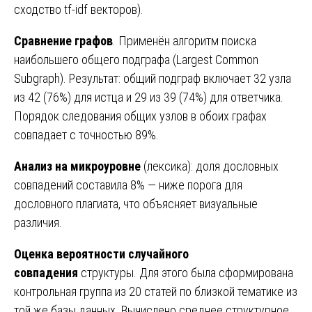
сходство tf-idf векторов).
Сравнение графов
. Применён алгоритм поиска
наибольшего общего подграфа (Largest Common
Subgraph). Результат: общий подграф включает 32 узла
из 42 (76%) для истца и 29 из 39 (74%) для ответчика.
Порядок следования общих узлов в обоих графах
совпадает с точностью 89%.
Анализ на микроуровне
(лексика): доля дословных
совпадений составила 8% — ниже порога для
дословного плагиата, что объясняет визуальные
различия.
Оценка вероятности случайного
совпадения
структуры. Для этого была сформирована
контрольная группа из 20 статей по близкой тематике из
той же базы данных. Вычислено среднее структурное