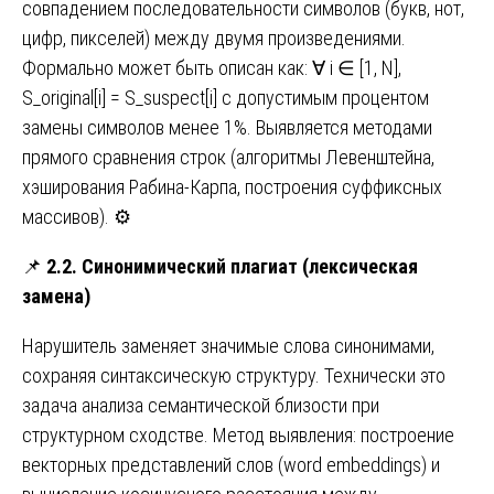
совпадением последовательности символов (букв, нот,
цифр, пикселей) между двумя произведениями.
Формально может быть описан как: ∀ i ∈ [1, N],
S_original[i] = S_suspect[i] с допустимым процентом
замены символов менее 1%. Выявляется методами
прямого сравнения строк (алгоритмы Левенштейна,
хэширования Рабина-Карпа, построения суффиксных
массивов). ⚙️
📌
2.2. Синонимический плагиат (лексическая
замена)
Нарушитель заменяет значимые слова синонимами,
сохраняя синтаксическую структуру. Технически это
задача анализа семантической близости при
структурном сходстве. Метод выявления: построение
векторных представлений слов (word embeddings) и