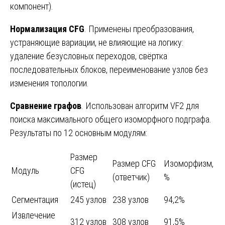
компонент).
Нормализация CFG
. Применены преобразования,
устраняющие вариации, не влияющие на логику:
удаление безусловных переходов, свёртка
последовательных блоков, переименование узлов без
изменения топологии.
Сравнение графов
. Использован алгоритм VF2 для
поиска максимального общего изоморфного подграфа.
Результаты по 12 основным модулям:
Размер
Размер CFG
Изоморфизм,
Модуль
CFG
(ответчик)
%
(истец)
Сегментация
245 узлов
238 узлов
94,2%
Извлечение
312 узлов
308 узлов
91,5%