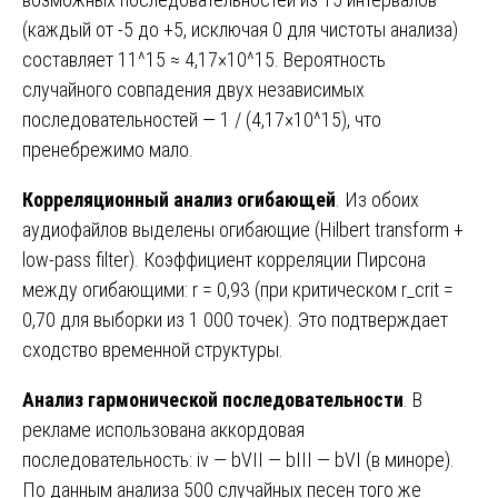
(каждый от -5 до +5, исключая 0 для чистоты анализа)
составляет 11^15 ≈ 4,17×10^15. Вероятность
случайного совпадения двух независимых
последовательностей — 1 / (4,17×10^15), что
пренебрежимо мало.
Корреляционный анализ огибающей
. Из обоих
аудиофайлов выделены огибающие (Hilbert transform +
low-pass filter). Коэффициент корреляции Пирсона
между огибающими: r = 0,93 (при критическом r_crit =
0,70 для выборки из 1 000 точек). Это подтверждает
сходство временной структуры.
Анализ гармонической последовательности
. В
рекламе использована аккордовая
последовательность: iv — bVII — bIII — bVI (в миноре).
По данным анализа 500 случайных песен того же