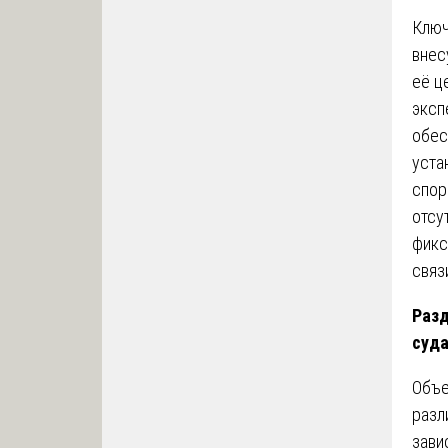
Ключ
внес
её ц
эксп
обес
уста
спор
отсу
фикс
связ
Разд
суд
Объе
разл
зави