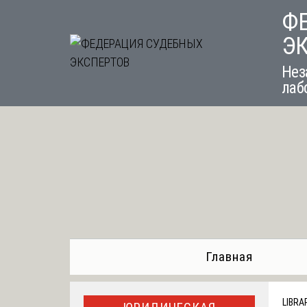
Skip
Ф
to
Э
content
Нез
лаб
Главная
LIBRA