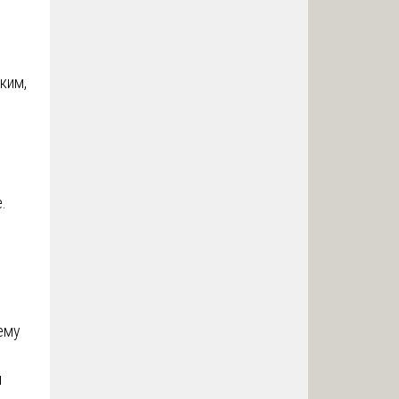
ким,
.
ему
и