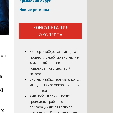
Крымский округ
Новые регионы
КОНСУЛЬТАЦИЯ
ЭКСПЕРТА
Экспертиза
Здравствуйте, нужно
рм и
провести судебную экспертизу
химический состав
поврежденного места ЛКП
автомо...
а
Экспертиза
Экспертиза алкоголя
на содержание микропримесей,
ой
в т.ч. гексанола
Анна
Добрый день! После
проведения работ по
рекламации (не связано со
ого
столешницей), на столешнице