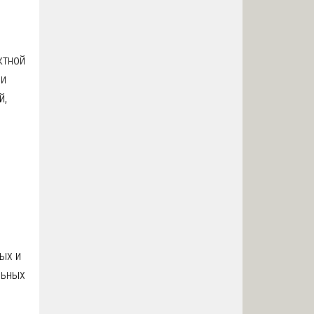
ктной
 и
й,
ы
ых и
льных