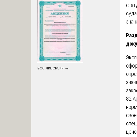
стат
суда
знач
Разд
доку
Эксп
офор
все лицензии →
опре
знач
закр
82 А
норм
свое
спец
цено