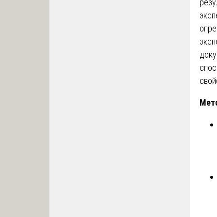
резу
эксп
опре
эксп
доку
спос
свой
Мето