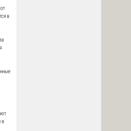
 от
тся в
за
я
енные
ают
 в