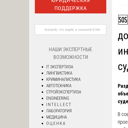
ЮРИДИЧЕСКАЯ
ПОДДЕРЖКА
🆘
до
ин
НАШИ ЭКСПЕРТНЫЕ
ВОЗМОЖНОСТИ
су
IT ЭКСПЕРТИЗА
ЛИНГВИСТИКА
КРИМИНАЛИСТИКА
Разд
АВТОТЕХНИКА
СТРОЙЭКСПЕРТИЗА
объе
ENGINEERING
суде
I N T E L L E C T
ЛАБОРАТОРИЯ
В со
МЕДИЦИНА
прое
О Ц Е Н К А