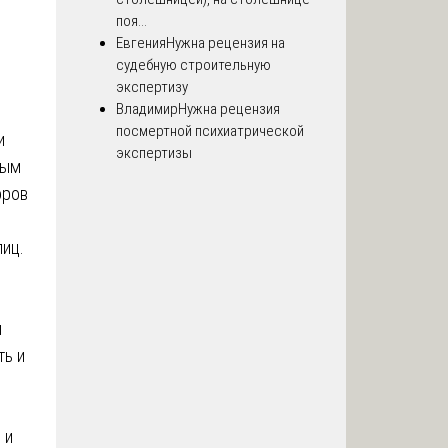
поя...
Евгения
Нужна рецензия на
судебную строительную
экспертизу
Владимир
Нужна рецензия
посмертной психиатрической
и
экспертизы
вым
оров
лиц.
и
ть и
 и