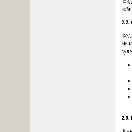
пред
арби
2.2.
Феде
Минэ
суде
2.3.
Важн