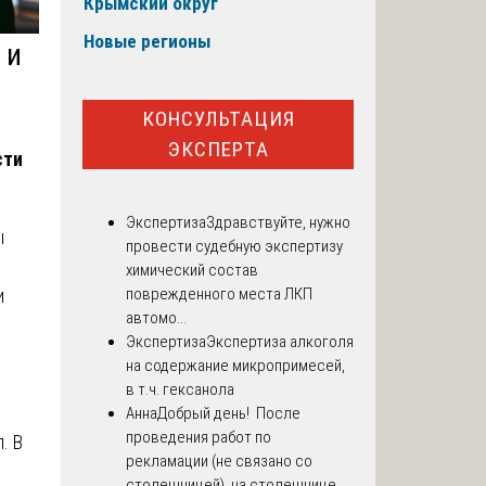
Крымский округ
Новые регионы
 и
КОНСУЛЬТАЦИЯ
ЭКСПЕРТА
сти
Экспертиза
Здравствуйте, нужно
ы
провести судебную экспертизу
химический состав
поврежденного места ЛКП
и
автомо...
Экспертиза
Экспертиза алкоголя
на содержание микропримесей,
в т.ч. гексанола
Анна
Добрый день! После
проведения работ по
. В
рекламации (не связано со
столешницей), на столешнице