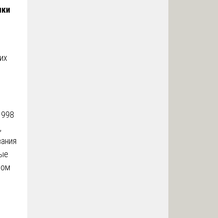
нки
их
1998
,
вания
ные
сом