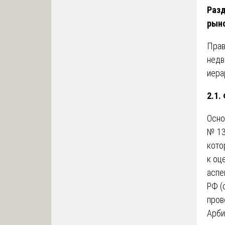
Разд
рын
Прав
недв
иера
2.1.
Осно
№ 13
кото
к оц
аспе
РФ (
пров
Арби