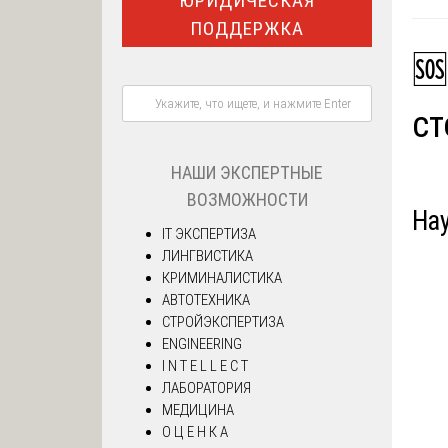
ЮРИДИЧЕСКАЯ
ПОДДЕРЖКА
🆘
с
НАШИ ЭКСПЕРТНЫЕ
ВОЗМОЖНОСТИ
На
IT ЭКСПЕРТИЗА
ЛИНГВИСТИКА
КРИМИНАЛИСТИКА
АВТОТЕХНИКА
СТРОЙЭКСПЕРТИЗА
ENGINEERING
I N T E L L E C T
ЛАБОРАТОРИЯ
МЕДИЦИНА
О Ц Е Н К А