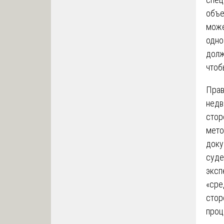
объе
може
одно
долж
чтоб
Прав
недв
стор
мето
доку
суде
эксп
«сре
стор
проц