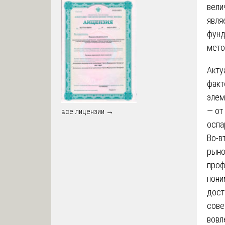
вели
явля
фунд
мето
Акту
факт
элем
— от
все лицензии →
оспа
Во-в
рыно
проф
пони
дост
сове
вовл