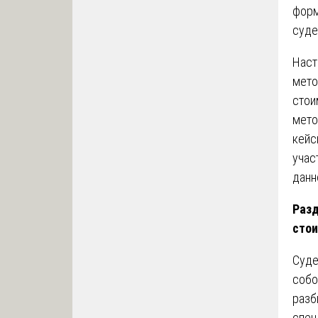
форм
суде
Наст
мето
стои
мето
кейс
учас
данн
Разд
сто
Суде
собо
разб
спец