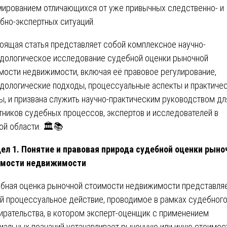
ированием отличающихся от уже привычных следственно- и
бно-экспертных ситуаций.
оящая статья представляет собой комплексное научно-
дологическое исследование судебной оценки рыночной
мости недвижимости, включая её правовое регулирование,
дологические подходы, процессуальные аспекты и практиче
ы, и призвана служить научно-практическим руководством дл
тников судебных процессов, экспертов и исследователей в
ой области. 🏛️📚
ел 1. Понятие и правовая природа судебной оценки рыно
имости недвижимости
бная оценка рыночной стоимости недвижимости представля
й процессуальное действие, проводимое в рамках судебног
ирательства, в котором эксперт-оценщик с применением
иальных познаний устанавливает рыночную или иную стоимос