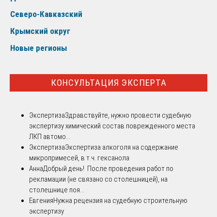
Северо-Кавказский
Крымский округ
Новые регионы
КОНСУЛЬТАЦИЯ ЭКСПЕРТА
Экспертиза
Здравствуйте, нужно провести судебную
экспертизу химический состав поврежденного места
ЛКП автомо...
Экспертиза
Экспертиза алкоголя на содержание
микропримесей, в т.ч. гексанола
Анна
Добрый день! После проведения работ по
рекламации (не связано со столешницей), на
столешнице поя...
Евгения
Нужна рецензия на судебную строительную
экспертизу