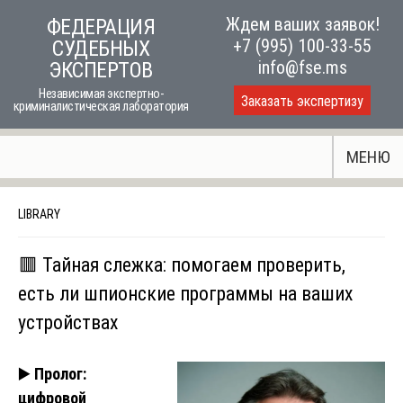
Skip
Ждем ваших заявок!
ФЕДЕРАЦИЯ
to
+7 (995) 100-33-55
СУДЕБНЫХ
content
info@fse.ms
ЭКСПЕРТОВ
Независимая экспертно-
Заказать экспертизу
криминалистическая лаборатория
МЕНЮ
LIBRARY
🟥 Тайная слежка: помогаем проверить,
есть ли шпионские программы на ваших
устройствах
▶️
Пролог:
цифровой