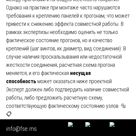
Однако на практике при монтаже часто нарушаются
требования к креплению панелей к прогонам, что может
привести к снижению эффекта совместной работы. В
рамках экспертизы необходимо оценить не только
фактическое состояние прогонов, но и качество
креплений (шаг винтов, их диаметр, вид соединения). В
случае наличия проскальзывания или недостаточной
жесткости соединения, расчетная схема прогона
меняется, и его фактическая
несущая
способность
может оказаться ниже проектной.
Эксперт должен либо подтвердить наличие совместной
работы, либо предложить расчетную схему,
соответствующую фактическому состоянию узлов. 🔩
📋
Глава 20. Типичные ошибки при расчете прогонов в
info@fse.ms
проектной документации