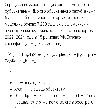
Определение залогового дисконта не может быть
субъективным. Для его объективного расчёта нами
была разработана многофакторная регрессионная
модель на основе 7 200 сделок с заложенной и
незаложенной недвижимостью и автотранспортом за
2022–2024 годы в 15 регионах РФ. Базовая
спецификация модели имеет вид:
ln(P_i) = α + β₁×ln(Area_i) + β₂×D_pledge_i + β₃×L_tip_i +
Σγₖ×Region_ki + ε_i
где:
P_i — цена сделки;
Area_i — площадь объекта (м²);
D_pledge_i — бинарная переменная (1 — объект
продавался с отметкой о залоге в реестре, 0 —