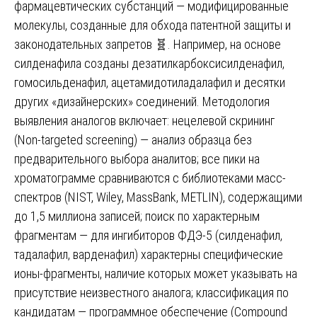
фармацевтических субстанций — модифицированные
молекулы, созданные для обхода патентной защиты и
законодательных запретов 🧬. Например, на основе
силденафила созданы дезатилкарбоксисилденафил,
гомосильденафил, ацетамидотиладалафил и десятки
других «дизайнерских» соединений. Методология
выявления аналогов включает: нецелевой скрининг
(Non-targeted screening) — анализ образца без
предварительного выбора аналитов; все пики на
хроматограмме сравниваются с библиотеками масс-
спектров (NIST, Wiley, MassBank, METLIN), содержащими
до 1,5 миллиона записей; поиск по характерным
фрагментам — для ингибиторов ФДЭ-5 (силденафил,
тадалафил, варденафил) характерны специфические
ионы-фрагменты, наличие которых может указывать на
присутствие неизвестного аналога; классификация по
кандидатам — программное обеспечение (Compound