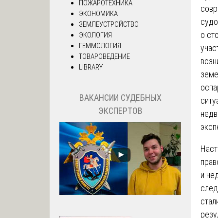
ПОЖАРОТЕХНИКА
сов
ЭКОНОМИКА
судо
ЗЕМЛЕУСТРОЙСТВО
о ст
ЭКОЛОГИЯ
ГЕММОЛОГИЯ
учас
ТОВАРОВЕДЕНИЕ
возн
LIBRARY
земе
оспа
ВАКАНСИИ СУДЕБНЫХ
ситу
ЭКСПЕРТОВ
недв
эксп
Наст
прав
и не
след
стал
резу