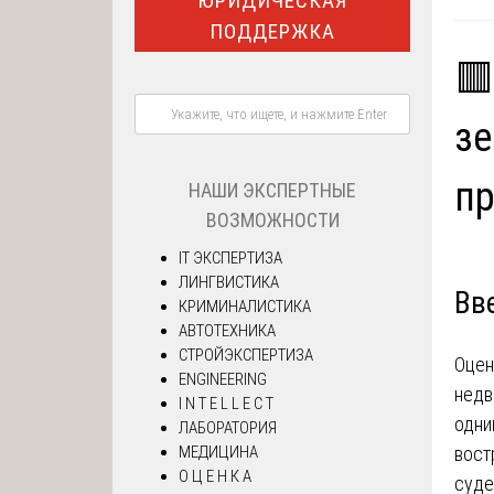
ЮРИДИЧЕСКАЯ
ПОДДЕРЖКА
🟥
зе
п
НАШИ ЭКСПЕРТНЫЕ
ВОЗМОЖНОСТИ
IT ЭКСПЕРТИЗА
ЛИНГВИСТИКА
Вв
КРИМИНАЛИСТИКА
АВТОТЕХНИКА
СТРОЙЭКСПЕРТИЗА
Оцен
ENGINEERING
недв
I N T E L L E C T
одни
ЛАБОРАТОРИЯ
вост
МЕДИЦИНА
О Ц Е Н К А
суде