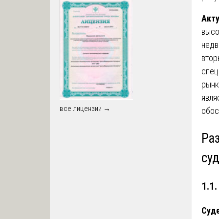
Акт
высо
недв
втор
спец
рынк
явля
все лицензии →
обос
Ра
су
1.1
Суде