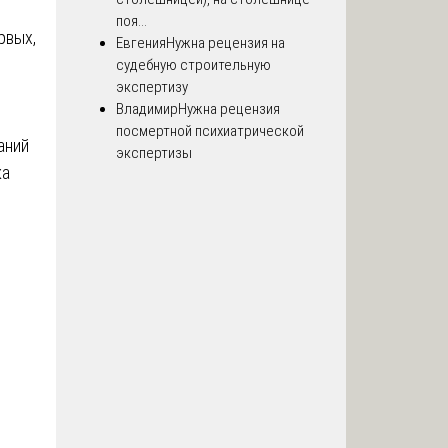
поя...
рвых,
Евгения
Нужна рецензия на
судебную строительную
экспертизу
Владимир
Нужна рецензия
посмертной психиатрической
аний
экспертизы
ка