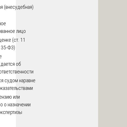
я (внесудебная)
ное
ованное лицо
ценке (ст. 11
135-ФЗ)
е
дается об
ответственности
ся судом наравне
оказательствами
ензию или
о о назначении
экспертизы