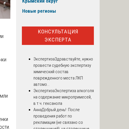
Крымский округ
Новые регионы
КОНСУЛЬТАЦИЯ
ии
ЭКСПЕРТА
Экспертиза
Здравствуйте, нужно
нки
провести судебную экспертизу
химический состав
поврежденного места ЛКП
автомо...
Экспертиза
Экспертиза алкоголя
емли
на содержание микропримесей,
в т.ч. гексанола
Анна
Добрый день! После
проведения работ по
енки
рекламации (не связано со
ости.
столешницей), на столешнице