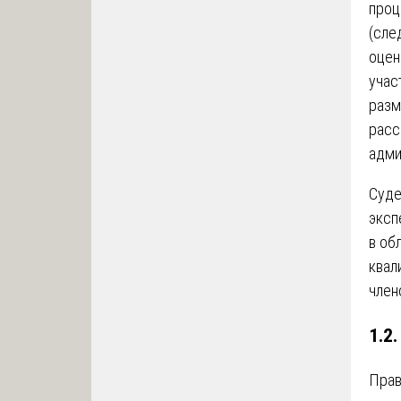
проц
(сле
оцен
учас
разм
расс
адми
Суде
эксп
в об
квал
член
1.2
Прав