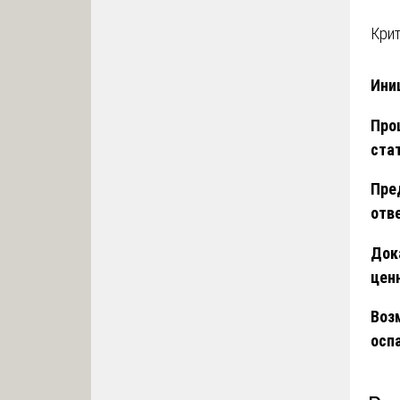
Кри
Ини
Про
ста
Пре
отв
Док
цен
Воз
осп