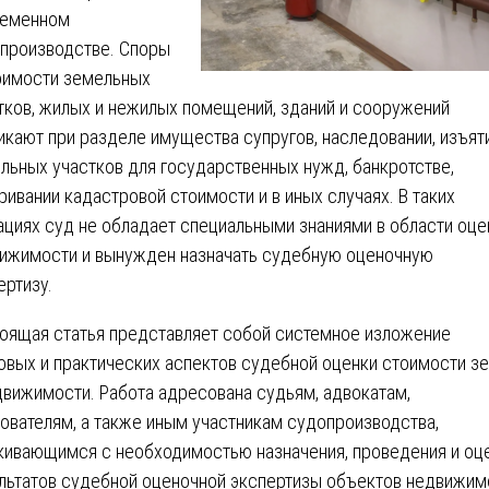
ременном
производстве. Споры
оимости земельных
тков, жилых и нежилых помещений, зданий и сооружений
икают при разделе имущества супругов, наследовании, изъят
льных участков для государственных нужд, банкротстве,
ривании кадастровой стоимости и в иных случаях. В таких
ациях суд не обладает специальными знаниями в области оце
ижимости и вынужден назначать судебную оценочную
ертизу.
оящая статья представляет собой системное изложение
овых и практических аспектов судебной оценки стоимости з
движимости. Работа адресована судьям, адвокатам,
ователям, а также иным участникам судопроизводства,
кивающимся с необходимостью назначения, проведения и оц
льтатов судебной оценочной экспертизы объектов недвижим