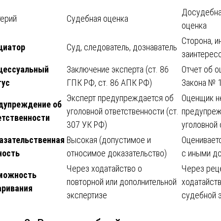
Досудебна
терий
Судебная оценка
оценка
Сторона, и
циатор
Суд, следователь, дознаватель
заинтерес
цессуальный
Заключение эксперта (ст. 86
Отчет об о
тус
ГПК РФ, ст. 86 АПК РФ)
Закона № 
Эксперт предупреждается об
Оценщик н
дупреждение об
уголовной ответственности (ст.
предупреж
етственности
307 УК РФ)
уголовной 
азательственная
Высокая (допустимое и
Оценивает
ность
относимое доказательство)
с иными д
Через ходатайство о
Через рец
можность
повторной или дополнительной
ходатайств
аривания
экспертизе
судебной 