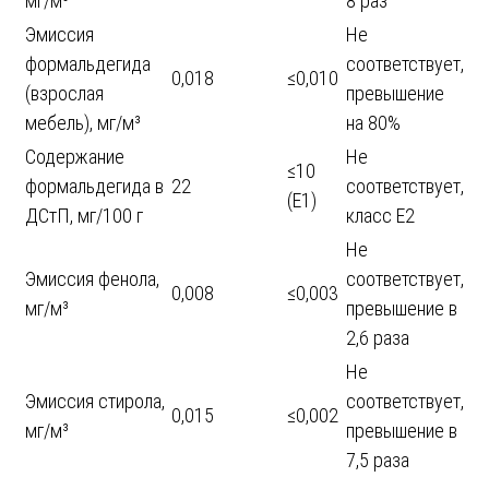
мг/м³
8 раз
Эмиссия
Не
формальдегида
соответствует,
0,018
≤0,010
(взрослая
превышение
мебель), мг/м³
на 80%
Содержание
Не
≤10
формальдегида в
22
соответствует,
(E1)
ДСтП, мг/100 г
класс E2
Не
Эмиссия фенола,
соответствует,
0,008
≤0,003
мг/м³
превышение в
2,6 раза
Не
Эмиссия стирола,
соответствует,
0,015
≤0,002
мг/м³
превышение в
7,5 раза