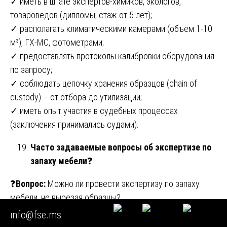
✓ иметь в штате экспертов-химиков, экологов,
товароведов (дипломы, стаж от 5 лет);
✓ располагать климатическими камерами (объем 1-10
м³), ГХ-МС, фотометрами;
✓ предоставлять протоколы калибровки оборудования
по запросу;
✓ соблюдать цепочку хранения образцов (chain of
custody) – от отбора до утилизации;
✓ иметь опыт участия в судебных процессах
(заключения принимались судами).
Часто задаваемые вопросы об экспертизе по
запаху мебели
❓
❓
Вопрос:
Можно ли провести экспертизу по запаху
мебели, не вырезая образцы?
info@fse.ms
✅
Ответ:
Можно, если есть возможность отобрать