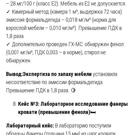
– 28 мг/100 г (класс E2). Мебель из E2 не допускается.
✓ Камерный метод (камера 1 м³, выдержка 72 часа):
эмиссия формальдегида – 0,018 мг/м³ (норма для
взрослой мебели – 0,010 мг/м³). Превышение ПДК в
1,8 раза.
✓ Дополнительно проведен ГХ-МС: обнаружен фенол
(0,001 мг/м³, ПДК 0,003 – в норме), стирол не
обнаружен.
Вывод:Экспертиза по запаху мебели
установила
несоответствие по эмиссии формальдегида.
Превышение ПДК в 1,8 раза. 🍋
Кейс №3: Лабораторное исследование фанеры
кровати (превышение фенола)
🛏️
Лабораторный кейс:
В лабораторию поступили
образцы фанеры (толщина 15 мм) из царг кровати.