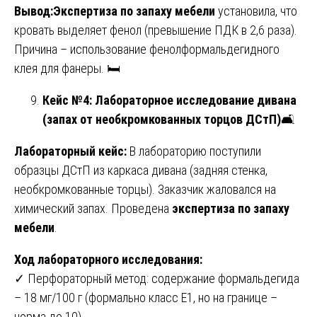
Вывод:Экспертиза по запаху мебели
установила, что
кровать выделяет фенол (превышение ПДК в 2,6 раза).
Причина – использование фенолформальдегидного
клея для фанеры. 🛏️
Кейс №4: Лабораторное исследование дивана
(запах от необкромкованных торцов ДСтП)
🛋️
Лабораторный кейс:
В лабораторию поступили
образцы ДСтП из каркаса дивана (задняя стенка,
необкромкованные торцы). Заказчик жаловался на
химический запах. Проведена
экспертиза по запаху
мебели
.
Ход лабораторного исследования:
✓ Перфораторный метод: содержание формальдегида
– 18 мг/100 г (формально класс E1, но на границе –
норма до 10).