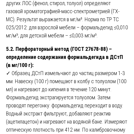
других ЛОС (фенол, стирол, толуол) определяют
газовой хроматографией-масс-спектрометрией (ГХ-
МС). Результат выражается в мг/м³. Норма по ТР ТС
025/2012: для взрослой мебели – формальдегид ≤0,010
мг/м³; для детской мебели – ≤0,003 мг/м³.
5.2. Перфораторный метод (ГОСТ 27678-88) –
определение содержания формальдегида в ДСтП
(в мг/100 г):
✓ Образец ДСтП измельчают до частиц размером 1-3
мм. Навеску (100 г) помещают в колбу с толуолом (100
мл) и нагревают до кипения в течение 120 минут.
Формальдегид экстрагируется толуолом. Затем
проводят перегонку: формальдегид переходит в воду.
Водный экстракт фильтруют, добавляют реактив
(ацетилацетон) и нагревают на водяной бане. Измеряют
оптическую плотность при 412 нм. По калибровочному