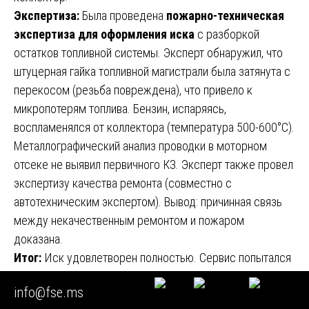
Экспертиза:
Была проведена
пожарно-техническая
экспертиза для оформления иска
с разборкой
остатков топливной системы. Эксперт обнаружил, что
штуцерная гайка топливной магистрали была затянута с
перекосом (резьба повреждена), что привело к
микропотерям топлива. Бензин, испаряясь,
воспламенялся от коллектора (температура 500-600°C).
Металлографический анализ проводки в моторном
отсеке не выявил первичного КЗ. Эксперт также провел
экспертизу качества ремонта (совместно с
автотехническим экспертом). Вывод: причинная связь
между некачественным ремонтом и пожаром
доказана.
Итог:
Иск удовлетворен полностью. Сервис попытался
оспорить заключение, но не смог привести
info@fse.ms
контраргументов. Кейс показывает, что
пожарно-