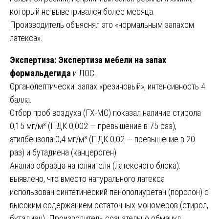
который не выветривался более месяца.
Производитель объяснял это «нормальным запахом
латекса».
Экспертиза:
Экспертиза мебели на запах
формальдегида
и ЛОС.
Органолептически: запах «резиновый», интенсивность 4
балла.
Отбор проб воздуха (ГХ-МС) показал наличие стирола
0,15 мг/м³ (ПДК 0,002 — превышение в 75 раз),
этилбензола 0,4 мг/м³ (ПДК 0,02 — превышение в 20
раз) и бутадиена (канцероген).
Анализ образца наполнителя (латексного блока):
выявлено, что вместо натурального латекса
использован синтетический пенополиуретан (поролон) с
высоким содержанием остаточных мономеров (стирол,
бутадиен). Производитель сознательно обманул