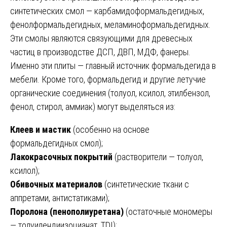
синтетических смол — карбамидоформальдегидных,
фенолформальдегидных, меламиноформальдегидных.
Эти смолы являются связующими для древесных
частиц в производстве ДСП, ДВП, МДФ, фанеры.
Именно эти плиты — главный источник формальдегида в
мебели. Кроме того, формальдегид и другие летучие
органические соединения (толуол, ксилол, этилбензол,
фенол, стирол, аммиак) могут выделяться из:
Клеев и мастик
(особенно на основе
формальдегидных смол);
Лакокрасочных покрытий
(растворители — толуол,
ксилол);
Обивочных материалов
(синтетические ткани с
аппретами, антистатиками);
Поролона (пенополиуретана)
(остаточные мономеры
— толуилендиизоцианат, TDI);