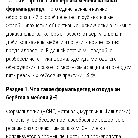
тканей и поролона.
Экспертиза мебели на запах
формальдегида
— это единственный научно
обоснованный способ перевести субъективные
жалобы «пахнет» в объективные, юридически значимые
доказательства, которые позволяют вернуть деньги,
добиться замены мебели и получить компенсацию
вреда здоровью. В данной статье мы подробно
разберём источники формальдегида, методы его
обнаружения, правовые механизмы защиты и приведём
пять реальных кейсов из практики. 🔬⚖️
Раздел 1. Что такое формальдегид и откуда он
берётся в мебели
🧪🪑
Формальдегид (HCHO, метаналь, муравьиный альдегид)
— это летучее бесцветное газообразное вещество с
резким раздражающим запахом. Он широко
используется в промышленности для производства