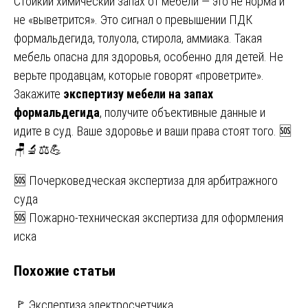
Стойкий химический запах от мебели — это не норма и
не «выветрится». Это сигнал о превышении ПДК
формальдегида, толуола, стирола, аммиака. Такая
мебель опасна для здоровья, особенно для детей. Не
верьте продавцам, которые говорят «проветрите».
Закажите
экспертизу мебели на запах
формальдегида
, получите объективные данные и
идите в суд. Ваше здоровье и ваши права стоят того. 🆘
🪑🔬⚖️💪
Навигация
🆘 Почерковедческая экспертиза для арбитражного
суда
по
🆘 Пожарно-техническая экспертиза для оформления
записям
иска
Похожие статьи
🚩 Экспертиза электросчетчика