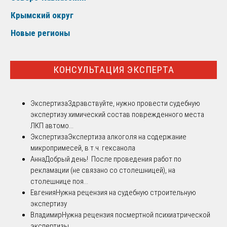
Крымский округ
Новые регионы
КОНСУЛЬТАЦИЯ ЭКСПЕРТА
Экспертиза
Здравствуйте, нужно провести судебную
экспертизу химический состав поврежденного места
ЛКП автомо...
Экспертиза
Экспертиза алкоголя на содержание
микропримесей, в т.ч. гексанола
Анна
Добрый день! После проведения работ по
рекламации (не связано со столешницей), на
столешнице поя...
Евгения
Нужна рецензия на судебную строительную
экспертизу
Владимир
Нужна рецензия посмертной психиатрической
экспертизы