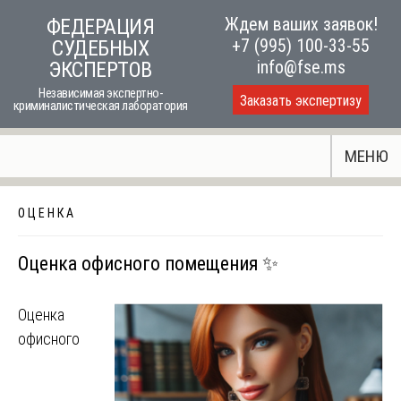
Skip
Ждем ваших заявок!
ФЕДЕРАЦИЯ
to
+7 (995) 100-33-55
СУДЕБНЫХ
content
info@fse.ms
ЭКСПЕРТОВ
Независимая экспертно-
Заказать экспертизу
криминалистическая лаборатория
МЕНЮ
О Ц Е Н К А
Оценка офисного помещения ✨
Оценка
офисного