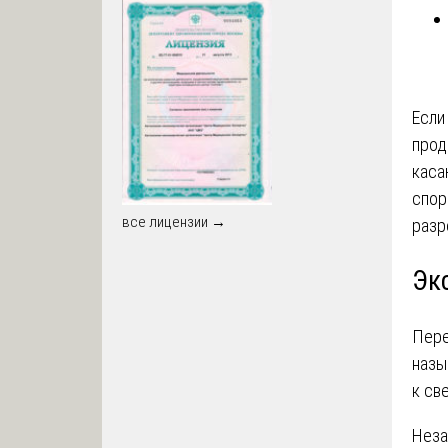
Если
прод
каса
спор
все лицензии →
разр
Эк
Пере
назы
к св
Неза