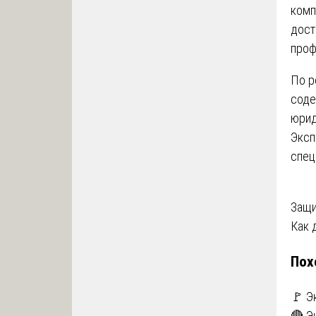
комп
дост
проф
По р
соде
юрид
Эксп
спец
На
Защи
Как 
по
Пох
за
🚩 Э
🔴 Э