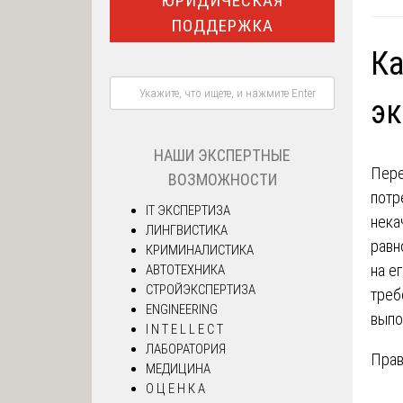
ЮРИДИЧЕСКАЯ
ПОДДЕРЖКА
Ка
эк
НАШИ ЭКСПЕРТНЫЕ
Пере
ВОЗМОЖНОСТИ
потр
IT ЭКСПЕРТИЗА
нека
ЛИНГВИСТИКА
равн
КРИМИНАЛИСТИКА
на е
АВТОТЕХНИКА
СТРОЙЭКСПЕРТИЗА
треб
ENGINEERING
выпо
I N T E L L E C T
ЛАБОРАТОРИЯ
Прав
МЕДИЦИНА
О Ц Е Н К А