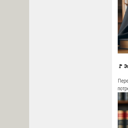
🚩 Э
Пере
потр