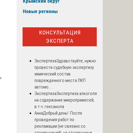
Крымский округ
Новые регионы
КОНСУЛЬТАЦИЯ
ЭКСПЕРТА
Экспертиза
Здравствуйте, нужно
провести судебную экспертизу
м
химический состав
ь
поврежденного места ЛКП
автомо...
Экспертиза
Экспертиза алкоголя
на содержание микропримесей,
в т.ч. гексанола
Анна
Добрый день! После
проведения работ по
рекламации (не связано со
столешницей), на столешнице