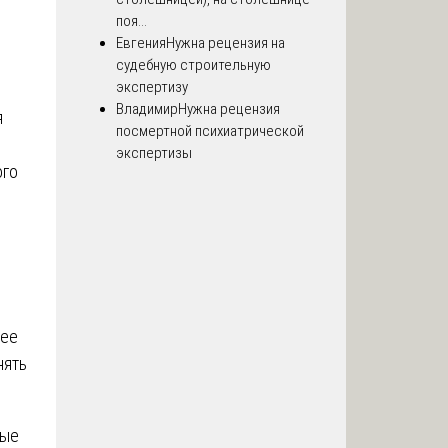
поя...
Евгения
Нужна рецензия на
судебную строительную
экспертизу
Владимир
Нужна рецензия
я
посмертной психиатрической
экспертизы
ого
 ее
нять
ные