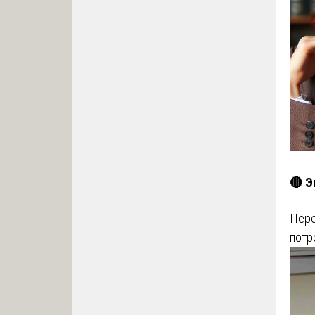
🔴 Э
Пере
потр