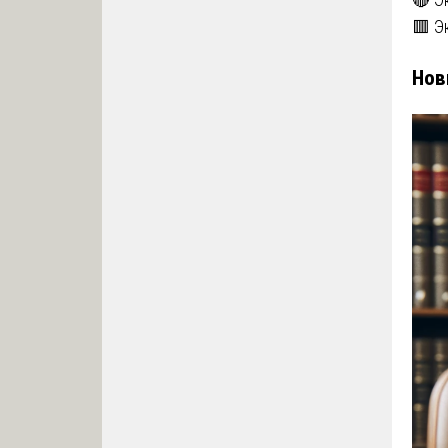
🟥 Э
Нов