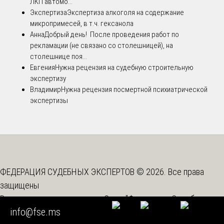
ЛКП автомо...
Экспертиза
Экспертиза алкоголя на содержание
микропримесей, в т.ч. гексанола
Анна
Добрый день! После проведения работ по
рекламации (не связано со столешницей), на
столешнице поя...
Евгения
Нужна рецензия на судебную строительную
экспертизу
Владимир
Нужна рецензия посмертной психиатрической
экспертизы
ФЕДЕРАЦИЯ СУДЕБНЫХ ЭКСПЕРТОВ © 2026. Все права
защищены
Вышестоящая организация -
Союз "Федерация Судебных
info@fse.ms
Экспертов"