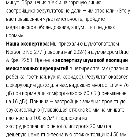
минут. Обращения в УК и на горячую линию
застройщика результатов не дали — им отвечали: «Это у
вас повышенная чувствительность, пройдите
медицинское обследование, а шум — в пределах
нормы».
Наша экспертиза:
Мы приехали с шумотопателем
Norsonic Nor277 (поверка май 2024) и шумомером Brüel
& Kjær 2250. Провели
экспертизу шумовой изоляции
межэтажных перекрытий
в четырех точках (спальня
ребенка, гостиная, кухня, коридор). Результат оказался
шокирующим даже для нас, видавших многое: Lnw = 76
дБ при норме для комфорт-класса 60 дБ (превышение
на 16 дБ!). Причина — застройщик заменил проектную
звукоизоляцию (плавающая стяжка 80 мм на минвате
плотностью 100 кг/м³ + подложка из
экструдированного пенополистирола 20 мм) на
дешевую цементно-песчаную стяжку толщиной 50 мм,