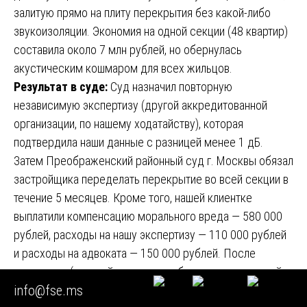
залитую прямо на плиту перекрытия без какой-либо
звукоизоляции. Экономия на одной секции (48 квартир)
составила около 7 млн рублей, но обернулась
акустическим кошмаром для всех жильцов.
Результат в суде:
Суд назначил повторную
независимую экспертизу (другой аккредитованной
организации, по нашему ходатайству), которая
подтвердила наши данные с разницей менее 1 дБ.
Затем Преображенский районный суд г. Москвы обязал
застройщика переделать перекрытие во всей секции в
течение 5 месяцев. Кроме того, нашей клиентке
выплатили компенсацию морального вреда — 580 000
рублей, расходы на нашу экспертизу — 110 000 рублей
и расходы на адвоката — 150 000 рублей. После
переделки (застройщик нанял субподрядчика за свой
info@fse.ms
счет) Lnw снизился до 53 дБ — семья наконец-то