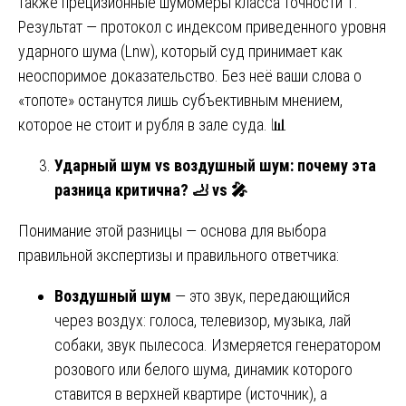
также прецизионные шумомеры класса точности 1.
Результат — протокол с индексом приведенного уровня
ударного шума (Lnw), который суд принимает как
неоспоримое доказательство. Без неё ваши слова о
«топоте» останутся лишь субъективным мнением,
которое не стоит и рубля в зале суда. 📊
Ударный шум vs воздушный шум: почему эта
разница критична?
🦶
vs
🎤
Понимание этой разницы — основа для выбора
правильной экспертизы и правильного ответчика:
Воздушный шум
— это звук, передающийся
через воздух: голоса, телевизор, музыка, лай
собаки, звук пылесоса. Измеряется генератором
розового или белого шума, динамик которого
ставится в верхней квартире (источник), а