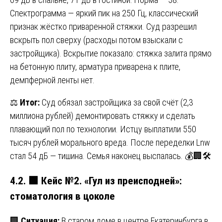
Спектрограмма — яркий пик на 250 Гц, классический
признак жёстко приваренной стяжки. Суд разрешил
вскрыть пол сверху (расходы потом взыскали с
застройщика). Вскрытие показало: стяжка залита прямо
на бетонную плиту, арматура приварена к плите,
демпферной ленты нет.
⚖️
Итог:
Суд обязал застройщика за свой счёт (2,3
миллиона рублей) демонтировать стяжку и сделать
плавающий пол по технологии. Истцу выплатили 550
тысяч рублей морального вреда. После переделки Lnw
стал 54 дБ — тишина. Семья наконец выспалась. 💰🏢🛠️
4.2.
🟩
Кейс №2. «Гул из преисподней»:
стоматология в цоколе
🏢
Ситуация:
В старом доме в центре Екатеринбурга в