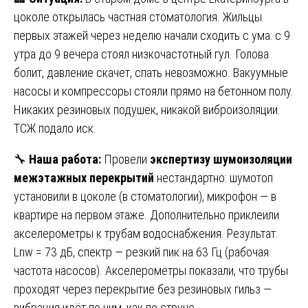
цоколе открылась частная стоматология. Жильцы
первых этажей через неделю начали сходить с ума: с 9
утра до 9 вечера стоял низкочастотный гул. Голова
болит, давление скачет, спать невозможно. Вакуумные
насосы и компрессоры стояли прямо на бетонном полу.
Никаких резиновых подушек, никакой виброизоляции.
ТСЖ подало иск.
🔧
Наша работа:
Провели
экспертизу шумоизоляции
межэтажных перекрытий
нестандартно: шумотоп
установили в цоколе (в стоматологии), микрофон — в
квартире на первом этаже. Дополнительно приклеили
акселерометры к трубам водоснабжения. Результат:
Lnw = 73 дБ, спектр — резкий пик на 63 Гц (рабочая
частота насосов). Акселерометры показали, что трубы
проходят через перекрытие без резиновых гильз —
вибрация идёт по ним, как по струне.