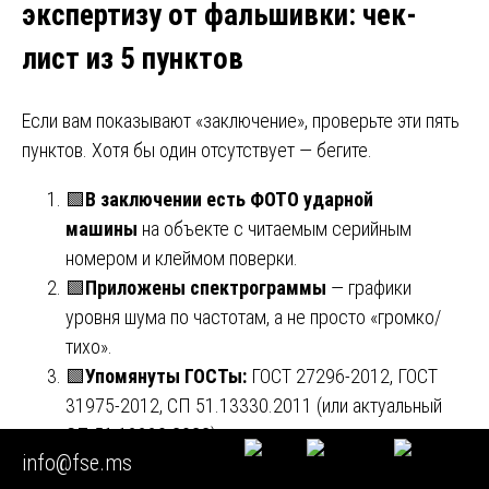
экспертизу от фальшивки: чек-
лист из 5 пунктов
Если вам показывают «заключение», проверьте эти пять
пунктов. Хотя бы один отсутствует — бегите.
🟩
В заключении есть ФОТО ударной
машины
на объекте с читаемым серийным
номером и клеймом поверки.
🟩
Приложены спектрограммы
— графики
уровня шума по частотам, а не просто «громко/
тихо».
🟩
Упомянуты ГОСТы:
ГОСТ 27296-2012, ГОСТ
31975-2012, СП 51.13330.2011 (или актуальный
СП 51.13330.2022).
info@fse.ms
🟩
Эксперт подписался
и указал номер своей