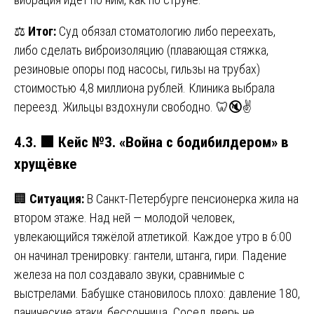
⚖️
Итог:
Суд обязал стоматологию либо переехать,
либо сделать виброизоляцию (плавающая стяжка,
резиновые опоры под насосы, гильзы на трубах)
стоимостью 4,8 миллиона рублей. Клиника выбрала
переезд. Жильцы вздохнули свободно. 🦷🔇✌️
4.3.
🟩
Кейс №3. «Война с бодибилдером» в
хрущёвке
🏢
Ситуация:
В Санкт-Петербурге пенсионерка жила на
втором этаже. Над ней — молодой человек,
увлекающийся тяжёлой атлетикой. Каждое утро в 6:00
он начинал тренировку: гантели, штанга, гири. Падение
железа на пол создавало звуки, сравнимые с
выстрелами. Бабушке становилось плохо: давление 180,
панические атаки, бессонница. Сосед дверь не