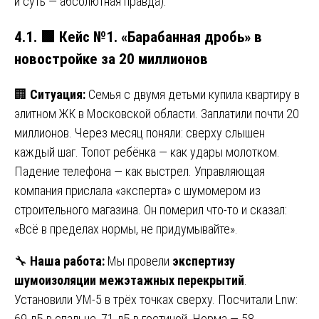
и суть — абсолютная правда).
4.1.
🟩
Кейс №1. «Барабанная дробь» в
новостройке за 20 миллионов
🏢
Ситуация:
Семья с двумя детьми купила квартиру в
элитном ЖК в Московской области. Заплатили почти 20
миллионов. Через месяц поняли: сверху слышен
каждый шаг. Топот ребёнка — как удары молотком.
Падение телефона — как выстрел. Управляющая
компания прислала «эксперта» с шумомером из
строительного магазина. Он померил что-то и сказал:
«Всё в пределах нормы, не придумывайте».
🔧
Наша работа:
Мы провели
экспертизу
шумоизоляции межэтажных перекрытий
.
Установили УМ-5 в трёх точках сверху. Посчитали Lnw:
69 дБ в спальне, 71 дБ в гостиной. Норма — 58.