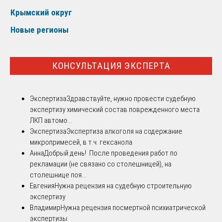
Крымский округ
Новые регионы
КОНСУЛЬТАЦИЯ ЭКСПЕРТА
Экспертиза
Здравствуйте, нужно провести судебную
экспертизу химический состав поврежденного места
ЛКП автомо...
Экспертиза
Экспертиза алкоголя на содержание
микропримесей, в т.ч. гексанола
Анна
Добрый день! После проведения работ по
рекламации (не связано со столешницей), на
столешнице поя...
Евгения
Нужна рецензия на судебную строительную
экспертизу
Владимир
Нужна рецензия посмертной психиатрической
экспертизы