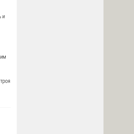
ь и
ким
строя