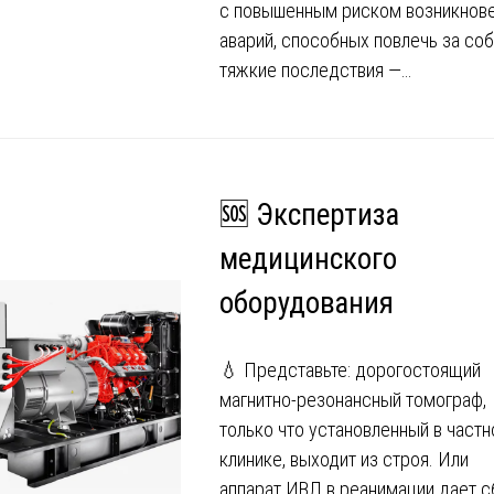
с повышенным риском возникнов
аварий, способных повлечь за со
тяжкие последствия —…
🆘 Экспертиза
медицинского
оборудования
💧 Представьте: дорогостоящий
магнитно-резонансный томограф,
только что установленный в частн
клинике, выходит из строя. Или
аппарат ИВЛ в реанимации дает с