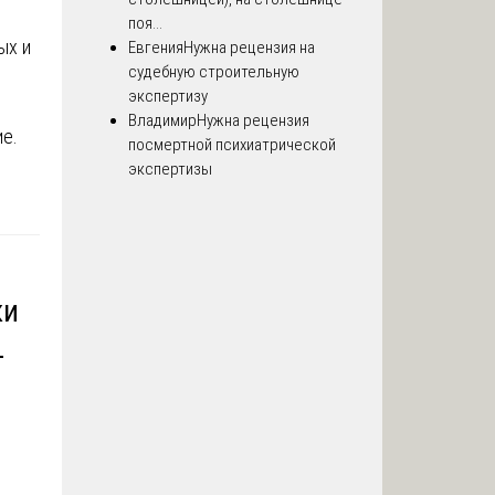
поя...
ых и
Евгения
Нужна рецензия на
судебную строительную
экспертизу
Владимир
Нужна рецензия
е.
посмертной психиатрической
экспертизы
ки
-