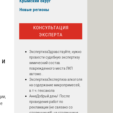
Крымский округ
Новые регионы
КОНСУЛЬТАЦИЯ
ЭКСПЕРТА
Экспертиза
Здравствуйте, нужно
провести судебную экспертизу
 и
химический состав
поврежденного места ЛКП
автомо...
Экспертиза
Экспертиза алкоголя
на содержание микропримесей,
в т.ч. гексанола
ии,
Анна
Добрый день! После
проведения работ по
ие
рекламации (не связано со
столешницей), на столешнице