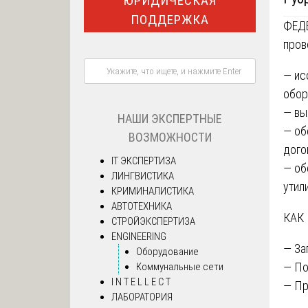
ЮРИДИЧЕСКАЯ
ПОДДЕРЖКА
ФЕД
пров
— ис
обор
— вы
НАШИ ЭКСПЕРТНЫЕ
— об
ВОЗМОЖНОСТИ
дого
IT ЭКСПЕРТИЗА
— об
ЛИНГВИСТИКА
утил
КРИМИНАЛИСТИКА
АВТОТЕХНИКА
КАК
СТРОЙЭКСПЕРТИЗА
ENGINEERING
— За
Оборудование
— По
Коммунальные сети
I N T E L L E C T
— Пр
ЛАБОРАТОРИЯ