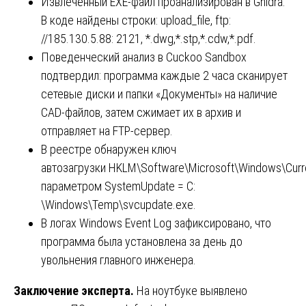
Извлечённый EXE-файл проанализирован в Ghidra.
В коде найдены строки: upload_file, ftp:
//185.130.5.88: 2121, *.dwg,*.stp,*.cdw,*.pdf.
Поведенческий анализ в Cuckoo Sandbox
подтвердил: программа каждые 2 часа сканирует
сетевые диски и папки «Документы» на наличие
CAD-файлов, затем сжимает их в архив и
отправляет на FTP-сервер.
В реестре обнаружен ключ
автозагрузки HKLM\Software\Microsoft\Windows\Curr
параметром SystemUpdate = C:
\Windows\Temp\svcupdate.exe.
В логах Windows Event Log зафиксировано, что
программа была установлена за день до
увольнения главного инженера.
Заключение эксперта.
На ноутбуке выявлено