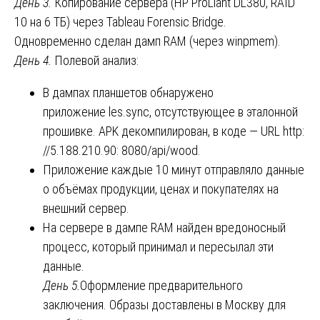
День 3.
Копирование сервера (HP ProLiant DL380, RAID
10 на 6 ТБ) через Tableau Forensic Bridge.
Одновременно сделан дамп RAM (через winpmem).
День 4.
Полевой анализ:
В дампах планшетов обнаружено
приложение les.sync, отсутствующее в эталонной
прошивке. APK декомпилирован, в коде — URL http:
//5.188.210.90: 8080/api/wood.
Приложение каждые 10 минут отправляло данные
о объёмах продукции, ценах и покупателях на
внешний сервер.
На сервере в дампе RAM найден вредоносный
процесс, который принимал и пересылал эти
данные.
День 5.
Оформление предварительного
заключения. Образы доставлены в Москву для