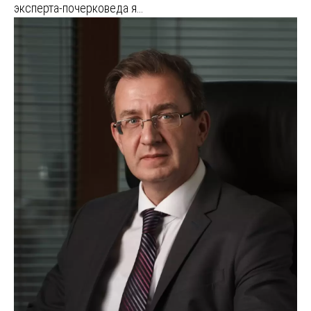
эксперта-почерковеда я…