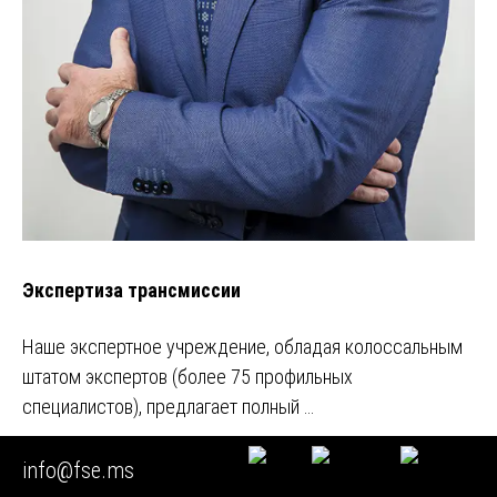
Экспертиза трансмиссии
Наше экспертное учреждение, обладая колоссальным
штатом экспертов (более 75 профильных
специалистов), предлагает полный …
Задавайте любые вопросы
info@fse.ms