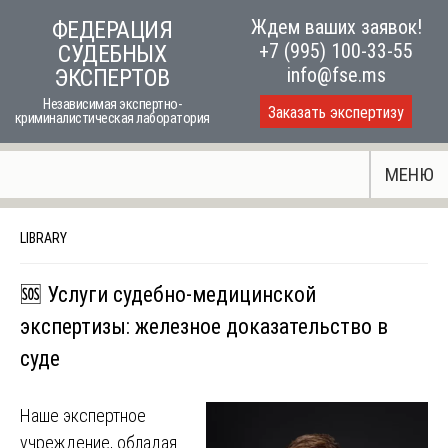
Skip
Ждем ваших заявок!
ФЕДЕРАЦИЯ
to
+7 (995) 100-33-55
СУДЕБНЫХ
content
info@fse.ms
ЭКСПЕРТОВ
Независимая экспертно-
Заказать экспертизу
криминалистическая лаборатория
МЕНЮ
LIBRARY
🆘 Услуги судебно-медицинской
экспертизы: железное доказательство в
суде
Наше экспертное
учреждение, обладая