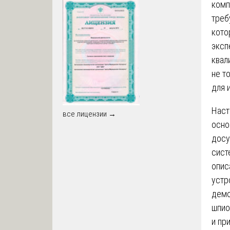
комп
треб
кото
эксп
квал
не т
для 
Наст
все лицензии →
осно
досу
сист
опис
устр
демо
шпио
и пр