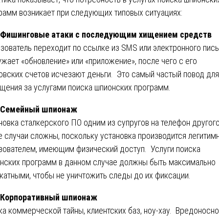
рамм возникает при следующих типовых ситуациях:
. Фишинговые атаки с последующим хищением средств
зователь переходит по ссылке из SMS или электронного пись
ужает «обновление» или «приложение», после чего с его
овских счетов исчезают деньги. Это самый частый повод для
щения за услугами поиска шпионских программ.
. Семейный шпионаж
новка сталкерского ПО одним из супругов на телефон другог
е случаи сложны, поскольку установка производится легити
зователем, имеющим физический доступ. Услуги поиска
нских программ в данном случае должны быть максимально
катными, чтобы не уничтожить следы до их фиксации.
. Корпоративный шпионаж
ка коммерческой тайны, клиентских баз, ноу-хау. Вредоносн