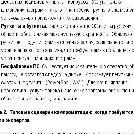
делает их невидимыми для антивирусов. Услуги поиска
шпионских программ такого типа требуют ручного анализа с
установленных приложений и их разрешений.
Руткиты и буткиты.
Внедряются в ядро ОС или загрузочну
область, обеспечивая максимальную скрытность. Обнаруже
руткитов — одна из самых сложных задач, решаемая только
уровне аппаратного анализа, что требует самых продвинутых
услуг поиска шпионских программ.
Бесфайловое ПО.
Существует исключительно в оперативно
памяти, не оставляя следов на диске. Использует легитимн
системные утилиты (PowerShell, WMI). Для его выявления
необходимы услуги поиска шпионских программ, включающ
обязательный анализ дампа памяти.
а 2. Типовые сценарии компрометации: когда требуются
ги экспертов
тика показывает, что потребность в услугах поиска шпионски