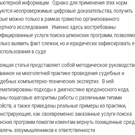
ьютерной информации. Однако для применения этих норм
уются неопровержимые цифровые доказательства, получить
рые можно только в рамках грамотно организованного
ертного исследования. Именно здесь востребованы
ифицированные услуги поиска шпионских программ, позволя
олько выявить факт слежки, но и юридически зафиксировать е
использования в суде.
оящая статья представляет собой методическое руководств
ванное на многолетней практике проведения судебных и
дебных компьютерно-технических экспертиз. В ней
ематизированы подходы к диагностике вредоносного кода,
аны пошаговые алгоритмы работы с различными типами
ойств, а также приведены реальные примеры из практики,
нстрирующие, как своевременно заказанные услуги поиска
нских программ помогли клиентам вернуть похищенные сред
ивлечь злоумышленников к ответственности.