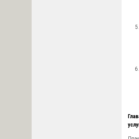
Глав
услу
Прак