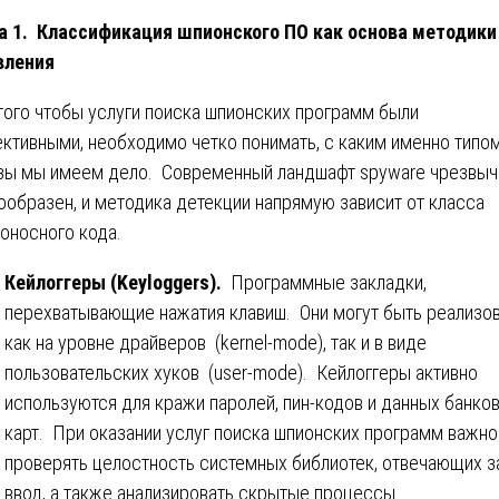
а 1. Классификация шпионского ПО как основа методики
вления
того чтобы услуги поиска шпионских программ были
ктивными, необходимо четко понимать, с каким именно типо
зы мы имеем дело. Современный ландшафт spyware чрезвыч
ообразен, и методика детекции напрямую зависит от класса
оносного кода.
Кейлоггеры (Keyloggers).
Программные закладки,
перехватывающие нажатия клавиш. Они могут быть реализо
как на уровне драйверов (kernel-mode), так и в виде
пользовательских хуков (user-mode). Кейлоггеры активно
используются для кражи паролей, пин-кодов и данных банко
карт. При оказании услуг поиска шпионских программ важно
проверять целостность системных библиотек, отвечающих з
ввод, а также анализировать скрытые процессы.