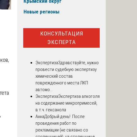
Крымский округ
Новые регионы
КОНСУЛЬТАЦИЯ
ЭКСПЕРТА
ков,
Экспертиза
Здравствуйте, нужно
провести судебную экспертизу
химический состав
поврежденного места ЛКП
автомо...
тета
Экспертиза
Экспертиза алкоголя
на содержание микропримесей,
в т.ч. гексанола
,
Анна
Добрый день! После
проведения работ по
рекламации (не связано со
столешницей), на столешнице