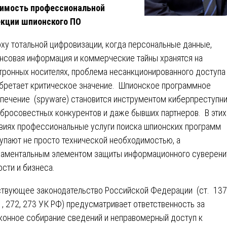
имость профессиональной
кции шпионского ПО
оху тотальной цифровизации, когда персональные данные,
нсовая информация и коммерческие тайны хранятся на
тронных носителях, проблема несанкционированного доступа
бретает критическое значение. Шпионское программное
печение (spyware) становится инструментом киберпреступни
бросовестных конкурентов и даже бывших партнеров. В этих
виях профессиональные услуги поиска шпионских программ
упают не просто технической необходимостью, а
аментальным элементом защиты информационного суверени
ости и бизнеса.
твующее законодательство Российской Федерации (ст. 137
1, 272, 273 УК РФ) предусматривает ответственность за
конное собирание сведений и неправомерный доступ к