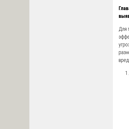
Глав
выя
Для 
эффе
угро
разн
вред