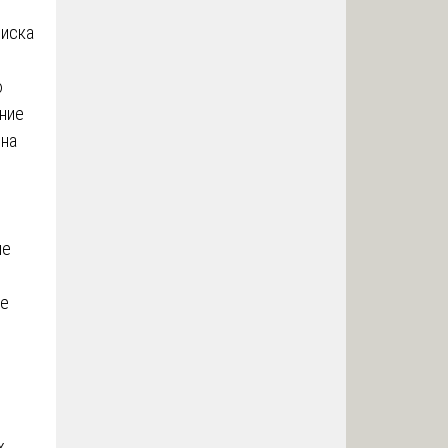
писка
ю
ние
 на
й
ые
ие
х