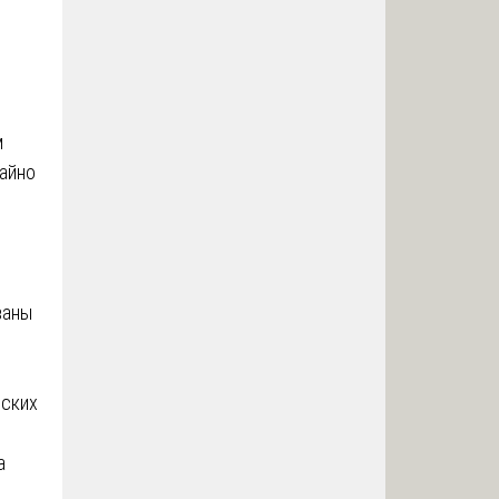
м
айно
ваны
вских
а