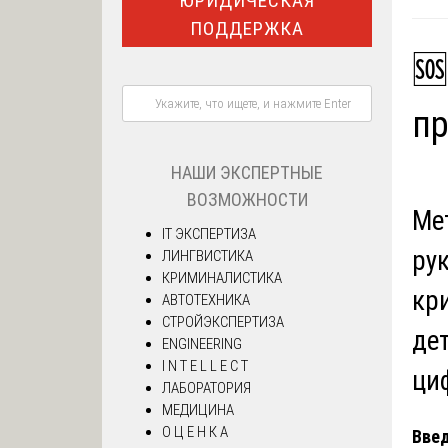
ЮРИДИЧЕСКАЯ
ПОДДЕРЖКА
🆘
п
НАШИ ЭКСПЕРТНЫЕ
ВОЗМОЖНОСТИ
Ме
IT ЭКСПЕРТИЗА
ру
ЛИНГВИСТИКА
КРИМИНАЛИСТИКА
кр
АВТОТЕХНИКА
СТРОЙЭКСПЕРТИЗА
де
ENGINEERING
I N T E L L E C T
ци
ЛАБОРАТОРИЯ
МЕДИЦИНА
О Ц Е Н К А
Введ