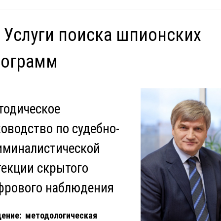
 Услуги поиска шпионских
рограмм
тодическое
ководство по судебно-
иминалистической
текции скрытого
фрового наблюдения
ение: методологическая