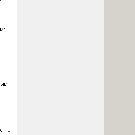
ма,
о.
мным
ое ПО