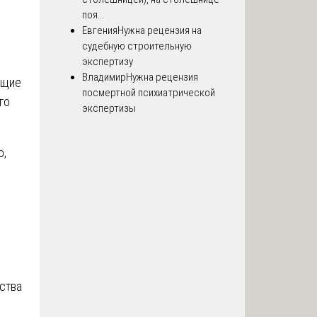
поя...
Евгения
Нужна рецензия на
судебную строительную
экспертизу
Владимир
Нужна рецензия
ющие
посмертной психиатрической
го
экспертизы
о,
ства