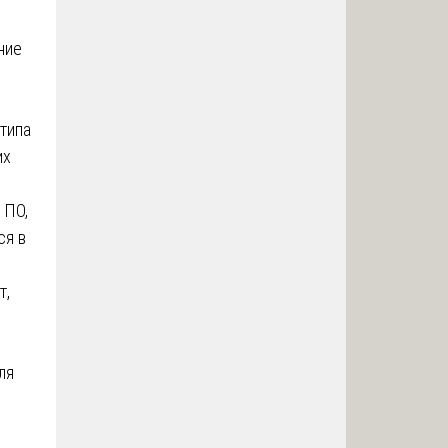
ние
типа
их
 ПО,
ся в
т,
ля