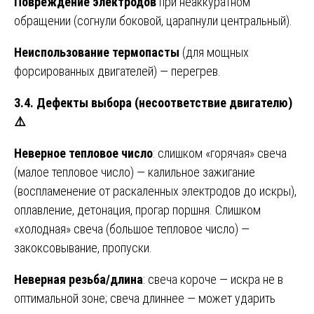
Повреждение электродов
при неаккуратном
обращении (согнули боковой, царапнули центральный).
Неиспользование термопасты
(для мощных
форсированных двигателей) — перегрев.
3.4. Дефекты выбора (несоответствие двигателю)
⚠️
Неверное тепловое число
: слишком «горячая» свеча
(малое тепловое число) — калильное зажигание
(воспламенение от раскаленных электродов до искры),
оплавление, детонация, прогар поршня. Слишком
«холодная» свеча (большое тепловое число) —
закоксовывание, пропуски.
Неверная резьба/длина
: свеча короче — искра не в
оптимальной зоне; свеча длиннее — может ударить