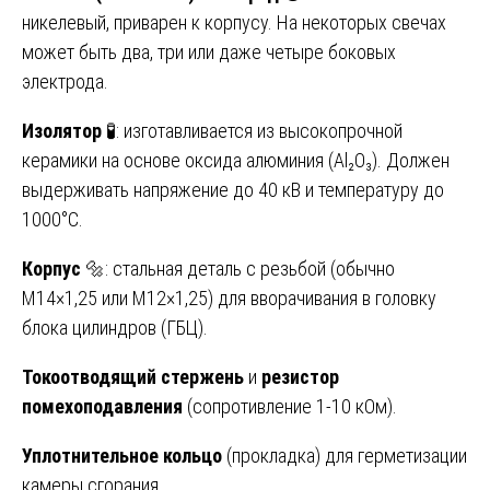
никелевый, приварен к корпусу. На некоторых свечах
может быть два, три или даже четыре боковых
электрода.
Изолятор
🧪: изготавливается из высокопрочной
керамики на основе оксида алюминия (Al₂O₃). Должен
выдерживать напряжение до 40 кВ и температуру до
1000°C.
Корпус
🔩: стальная деталь с резьбой (обычно
M14×1,25 или M12×1,25) для вворачивания в головку
блока цилиндров (ГБЦ).
Токоотводящий стержень
и
резистор
помехоподавления
(сопротивление 1-10 кОм).
Уплотнительное кольцо
(прокладка) для герметизации
камеры сгорания.