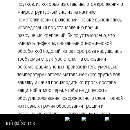
прутков, из которых изготавливаются крепления, и
микроструктурный анализ на наличие
неметаллических включений . Также выполнялись
исследования по установлению причин
разрушения креплений. Было установлено, что
имелись дефекты, связанные с термической
обработкой изделий: из-за перегрева нарушалась
требуемая структура стали. На основании
рекомендаций ученых производитель уменьшил
температуру нагрева металлического прутка под
закалку и начал производить контроль состава
защитной атмосферы, чтобы не допускать
обезуглероживания поверхностного слоя – одной
из главных причин образования трещин и
разрушения металла . Последующий анализ
подтвердил исправление структуры креплений.
info@fse.ms
Кейс №3: Переаттестация металлопроката для