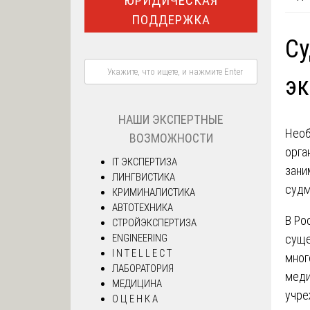
ЮРИДИЧЕСКАЯ
ПОДДЕРЖКА
Су
эк
НАШИ ЭКСПЕРТНЫЕ
Необ
ВОЗМОЖНОСТИ
орга
IT ЭКСПЕРТИЗА
зан
ЛИНГВИСТИКА
судм
КРИМИНАЛИСТИКА
АВТОТЕХНИКА
В Ро
СТРОЙЭКСПЕРТИЗА
суще
ENGINEERING
I N T E L L E C T
мног
ЛАБОРАТОРИЯ
меди
МЕДИЦИНА
учре
О Ц Е Н К А