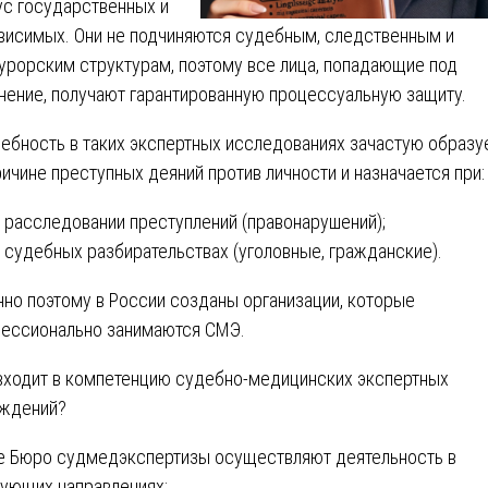
ус государственных и
висимых. Они не подчиняются судебным, следственным и
урорским структурам, поэтому все лица, попадающие под
нение, получают гарантированную процессуальную защиту.
ебность в таких экспертных исследованиях зачастую образу
ричине преступных деяний против личности и назначается при:
расследовании преступлений (правонарушений);
судебных разбирательствах (уголовные, гражданские).
но поэтому в России созданы организации, которые
ессионально занимаются СМЭ.
входит в компетенцию судебно-медицинских экспертных
ждений?
е Бюро судмедэкспертизы осуществляют деятельность в
ующих направлениях: