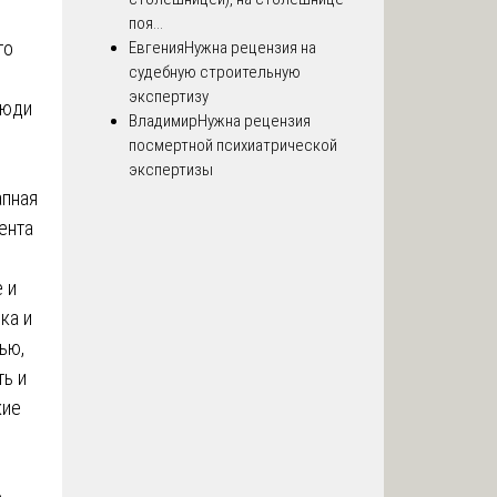
поя...
го
Евгения
Нужна рецензия на
судебную строительную
экспертизу
люди
Владимир
Нужна рецензия
посмертной психиатрической
экспертизы
апная
ента
 и
ка и
ью,
ть и
кие