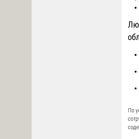
Лю
об
По у
сотр
соде