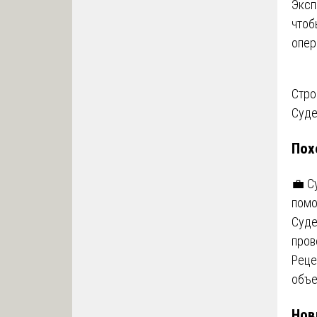
Эксп
чтоб
опер
На
Стро
Суде
по
Пох
за
💼 С
помо
Суде
пров
Реце
объе
Нов