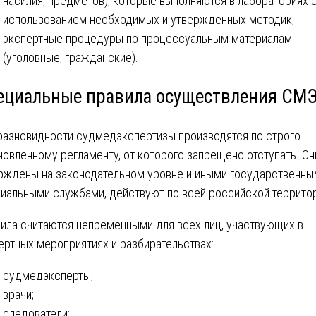
насилия, предметов), которые выполняются в лабораториях 
использованием необходимых и утвержденных методик;
экспертные процедуры по процессуальным материалам
(уголовные, гражданские).
ециальные правила осуществления СМ
разновидности судмедэкспертизы производятся по строго
новленному регламенту, от которого запрещено отступать. Он
рждены на законодательном уровне и иными государственны
иальными службами, действуют по всей российской территор
ила считаются непременными для всех лиц, участвующих в
ертных мероприятиях и разбирательствах:
судмедэксперты;
врачи;
следователи;