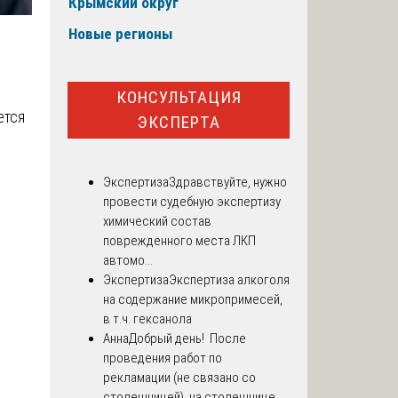
Крымский округ
Новые регионы
КОНСУЛЬТАЦИЯ
ется
ЭКСПЕРТА
Экспертиза
Здравствуйте, нужно
провести судебную экспертизу
химический состав
поврежденного места ЛКП
автомо...
Экспертиза
Экспертиза алкоголя
на содержание микропримесей,
в т.ч. гексанола
Анна
Добрый день! После
проведения работ по
рекламации (не связано со
столешницей), на столешнице