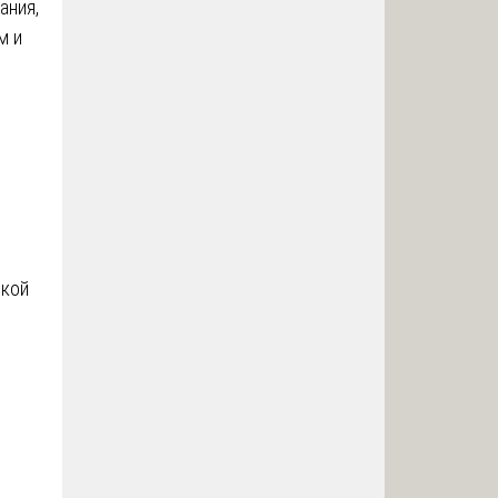
ания,
м и
ской