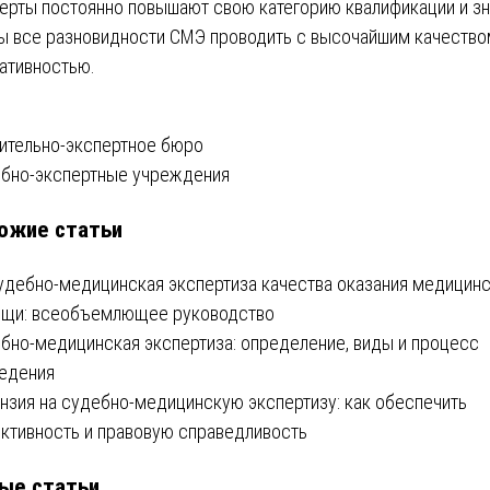
ерты постоянно повышают свою категорию квалификации и зн
ы все разновидности СМЭ проводить с высочайшим качество
ативностью.
вигация
ительно-экспертное бюро
бно-экспертные учреждения
ожие статьи
писям
удебно-медицинская экспертиза качества оказания медицин
щи: всеобъемлющее руководство
бно-медицинская экспертиза: определение, виды и процесс
едения
нзия на судебно-медицинскую экспертизу: как обеспечить
ктивность и правовую справедливость
ые статьи