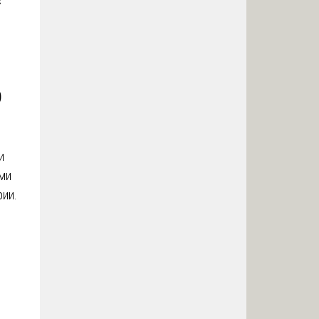
с
Э
и
ми
ии.