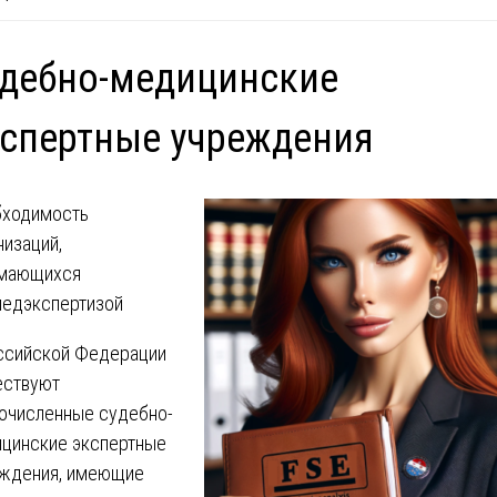
дебно-медицинские
спертные учреждения
ходимость
низаций,
имающихся
едэкспертизой
ссийской Федерации
ствуют
очисленные судебно-
цинские экспертные
ждения, имеющие