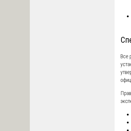
Сп
Все 
уста
утве
офиц
Прав
эксп