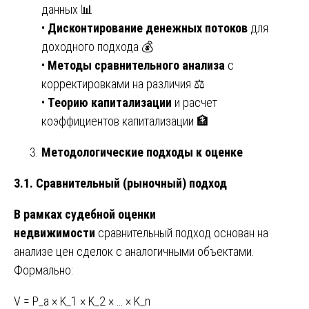
данных 📊
•
Дисконтирование денежных потоков
для
доходного подхода 💰
•
Методы сравнительного анализа
с
корректировками на различия ⚖️
•
Теорию капитализации
и расчет
коэффициентов капитализации 🏦
Методологические подходы к оценке
3.1. Сравнительный (рыночный) подход
В рамках судебной оценки
недвижимости
сравнительный подход основан на
анализе цен сделок с аналогичными объектами.
Формально:
V = P_a × K_1 × K_2 × … × K_n