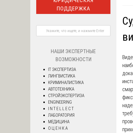
ЮРИДИЧЕСКАЯ
ПОДДЕРЖКА
Су
в
НАШИ ЭКСПЕРТНЫЕ
Виде
ВОЗМОЖНОСТИ
наиб
IT ЭКСПЕРТИЗА
дока
ЛИНГВИСТИКА
инст
КРИМИНАЛИСТИКА
смар
АВТОТЕХНИКА
СТРОЙЭКСПЕРТИЗА
фикс
ENGINEERING
наде
I N T E L L E C T
треб
ЛАБОРАТОРИЯ
пров
МЕДИЦИНА
О Ц Е Н К А
прих