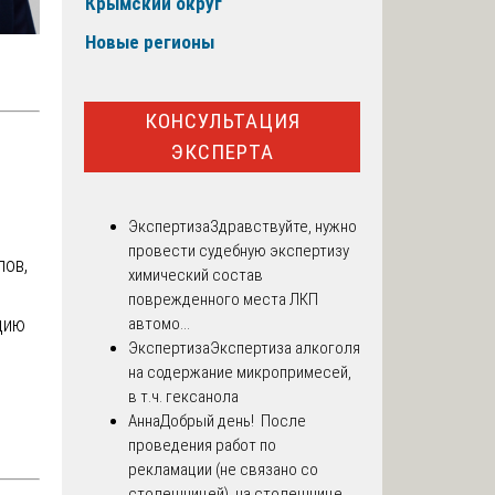
Крымский округ
Новые регионы
КОНСУЛЬТАЦИЯ
ЭКСПЕРТА
Экспертиза
Здравствуйте, нужно
провести судебную экспертизу
лов,
химический состав
поврежденного места ЛКП
цию
автомо...
Экспертиза
Экспертиза алкоголя
на содержание микропримесей,
в т.ч. гексанола
Анна
Добрый день! После
проведения работ по
рекламации (не связано со
столешницей), на столешнице