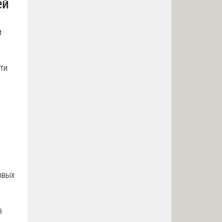
ей
и
ти
овых
в