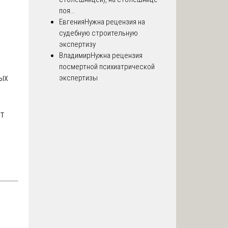
поя...
Евгения
Нужна рецензия на
судебную строительную
экспертизу
Владимир
Нужна рецензия
посмертной психиатрической
ых
экспертизы
т