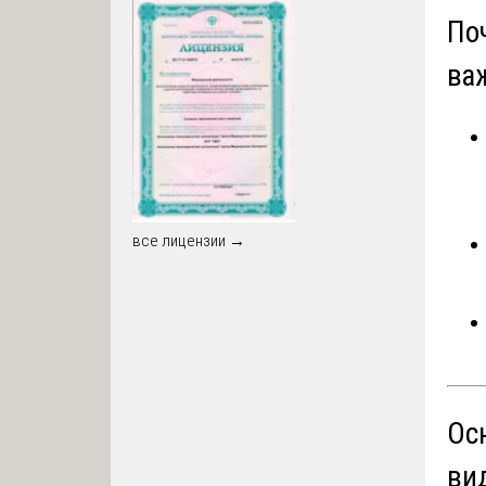
По
ва
все лицензии →
Ос
ви