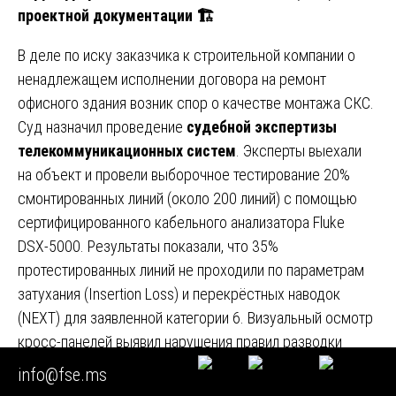
проектной документации
🏗
В деле по иску заказчика к строительной компании о
ненадлежащем исполнении договора на ремонт
офисного здания возник спор о качестве монтажа СКС.
Суд назначил проведение
судебной экспертизы
телекоммуникационных систем
. Эксперты выехали
на объект и провели выборочное тестирование 20%
смонтированных линий (около 200 линий) с помощью
сертифицированного кабельного анализатора Fluke
DSX-5000. Результаты показали, что 35%
протестированных линий не проходили по параметрам
затухания (Insertion Loss) и перекрёстных наводок
(NEXT) для заявленной категории 6. Визуальный осмотр
кросс-панелей выявил нарушения правил разводки
кабеля и маркировки. Экспертиза доказала системный
info@fse.ms
характер нарушений, что не позволило подрядчику