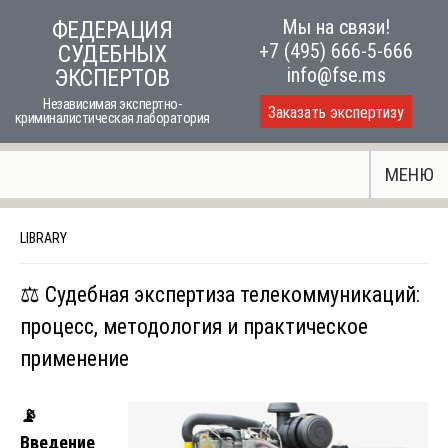
Skip
Мы на связи!
ФЕДЕРАЦИЯ
to
+7 (495) 666-5-666
СУДЕБНЫХ
content
info@fse.ms
ЭКСПЕРТОВ
Независимая экспертно-
Заказать экспертизу
криминалистическая лаборатория
МЕНЮ
LIBRARY
⚖️ Судебная экспертиза телекоммуникаций:
процесс, методология и практическое
применение
📡
Введение