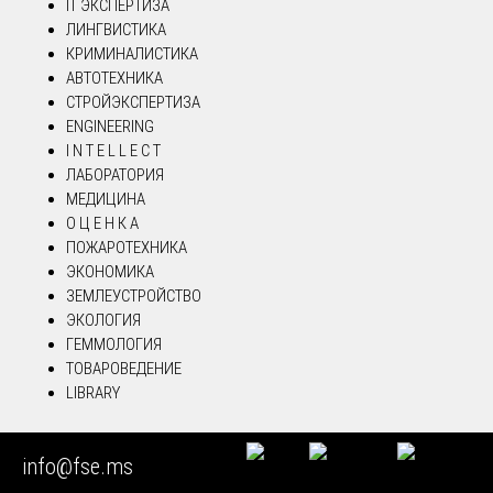
IT ЭКСПЕРТИЗА
ЛИНГВИСТИКА
КРИМИНАЛИСТИКА
АВТОТЕХНИКА
СТРОЙЭКСПЕРТИЗА
ENGINEERING
I N T E L L E C T
ЛАБОРАТОРИЯ
МЕДИЦИНА
О Ц Е Н К А
ПОЖАРОТЕХНИКА
ЭКОНОМИКА
ЗЕМЛЕУСТРОЙСТВО
ЭКОЛОГИЯ
ГЕММОЛОГИЯ
ТОВАРОВЕДЕНИЕ
LIBRARY
ВАКАНСИИ СУДЕБНЫХ ЭКСПЕРТОВ
info@fse.ms