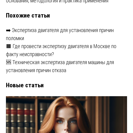
записям
основания, методология и практика применения
Похожие статьи
➡️ Экспертиза двигателя для установления причин
поломки
🟧 Где провести экспертизу двигателя в Москве по
факту неисправности?
🆘 Техническая экспертиза двигателя машины для
установления причин отказа
Новые статьи