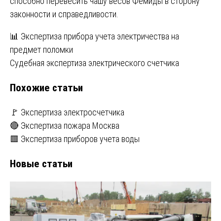
способно перевесить чашу весов Фемиды в сторону
законности и справедливости.
Навигация
📊 Экспертиза прибора учета электричества на
предмет поломки
по
Судебная экспертиза электрического счетчика
записям
Похожие статьи
🚩 Экспертиза электросчетчика
🔴 Экспертиза пожара Москва
🟥 Экспертиза приборов учета воды
Новые статьи