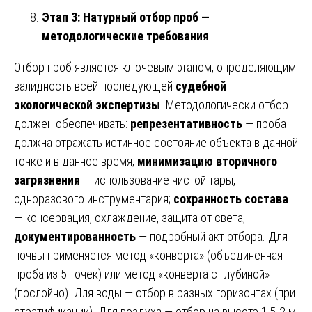
Этап 3: Натурный отбор проб —
методологические требования
Отбор проб является ключевым этапом, определяющим
валидность всей последующей
судебной
экологической экспертизы
. Методологически отбор
должен обеспечивать:
репрезентативность
— проба
должна отражать истинное состояние объекта в данной
точке и в данное время;
минимизацию вторичного
загрязнения
— использование чистой тары,
одноразового инструментария;
сохранность состава
— консервация, охлаждение, защита от света;
документированность
— подробный акт отбора. Для
почвы применяется метод «конверта» (объединённая
проба из 5 точек) или метод «конверта с глубиной»
(послойно). Для воды — отбор в разных горизонтах (при
стратификации). Для воздуха — отбор на высоте 1,5-2 м