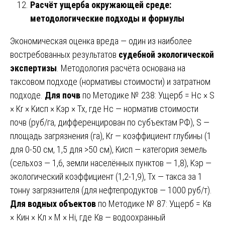
Расчёт ущерба окружающей среде:
методологические подходы и формулы
Экономическая оценка вреда — один из наиболее
востребованных результатов
судебной экологической
экспертизы
. Методология расчёта основана на
таксовом подходе (нормативы стоимости) и затратном
подходе.
Для почв
по Методике № 238: Ущерб = Нс × S
× Kr × Kисп × Kэр × Тх, где Нс — норматив стоимости
почв (руб/га, дифференцирован по субъектам РФ), S —
площадь загрязнения (га), Kr — коэффициент глубины (1
для 0-50 см, 1,5 для >50 см), Kисп — категория земель
(сельхоз — 1,6, земли населённых пунктов — 1,8), Kэр —
экологический коэффициент (1,2-1,9), Тх — такса за 1
тонну загрязнителя (для нефтепродуктов — 1000 руб/т).
Для водных объектов
по Методике № 87: Ущерб = Кв
× Кин × Кл × М × Нi, где Кв — водоохранный