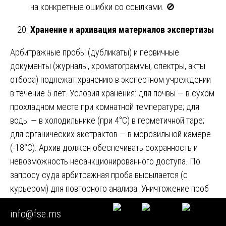
на конкретные ошибки со ссылками. 🚫
Хранение и архивация материалов экспертизы
Арбитражные пробы (дубликаты) и первичные
документы (журналы, хроматограммы, спектры, акты
отбора) подлежат хранению в экспертном учреждении
в течение 5 лет. Условия хранения: для почвы — в сухом
прохладном месте при комнатной температуре; для
воды — в холодильнике (при 4°С) в герметичной таре;
для органических экстрактов — в морозильной камере
(-18°С). Архив должен обеспечивать сохранность и
невозможность несанкционированного доступа. По
запросу суда арбитражная проба высылается (с
курьером) для повторного анализа. Уничтожение проб
производится по акту комиссии с разрешения
info@fse.ms
руководителя учреждения после истечения срока