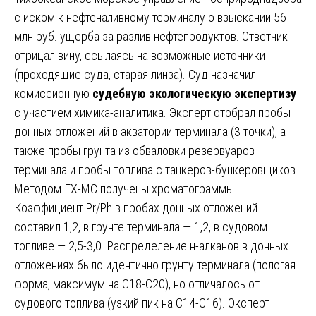
с иском к нефтеналивному терминалу о взыскании 56
млн руб. ущерба за разлив нефтепродуктов. Ответчик
отрицал вину, ссылаясь на возможные источники
(проходящие суда, старая линза). Суд назначил
комиссионную
судебную экологическую экспертизу
с участием химика-аналитика. Эксперт отобрал пробы
донных отложений в акватории терминала (3 точки), а
также пробы грунта из обваловки резервуаров
терминала и пробы топлива с танкеров-бункеровщиков.
Методом ГХ-МС получены хроматограммы.
Коэффициент Pr/Ph в пробах донных отложений
составил 1,2, в грунте терминала — 1,2, в судовом
топливе — 2,5-3,0. Распределение н-алканов в донных
отложениях было идентично грунту терминала (пологая
форма, максимум на С18-С20), но отличалось от
судового топлива (узкий пик на С14-С16). Эксперт