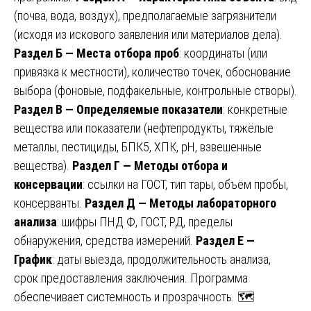
(почва, вода, воздух), предполагаемые загрязнители
(исходя из искового заявления или материалов дела).
Раздел Б — Места отбора проб
: координаты (или
привязка к местности), количество точек, обоснование
выбора (фоновые, подфакельные, контрольные створы).
Раздел В — Определяемые показатели
: конкретные
вещества или показатели (нефтепродукты, тяжёлые
металлы, пестициды, БПК5, ХПК, pH, взвешенные
вещества).
Раздел Г — Методы отбора и
консервации
: ссылки на ГОСТ, тип тары, объём пробы,
консерванты.
Раздел Д — Методы лабораторного
анализа
: шифры ПНД Ф, ГОСТ, РД, пределы
обнаружения, средства измерений.
Раздел Е —
График
: даты выезда, продолжительность анализа,
срок предоставления заключения. Программа
обеспечивает системность и прозрачность. 🗺️