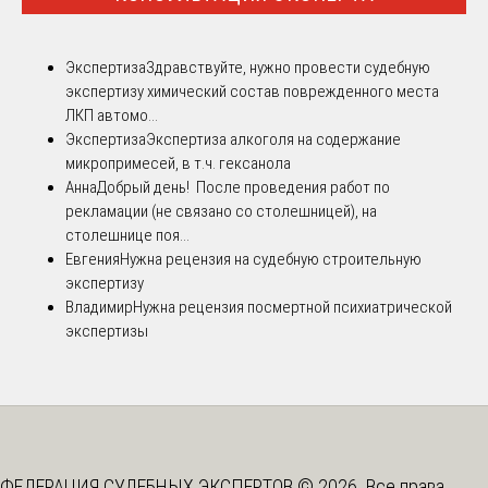
Экспертиза
Здравствуйте, нужно провести судебную
экспертизу химический состав поврежденного места
ЛКП автомо...
Экспертиза
Экспертиза алкоголя на содержание
микропримесей, в т.ч. гексанола
Анна
Добрый день! После проведения работ по
рекламации (не связано со столешницей), на
столешнице поя...
Евгения
Нужна рецензия на судебную строительную
экспертизу
Владимир
Нужна рецензия посмертной психиатрической
экспертизы
ФЕДЕРАЦИЯ СУДЕБНЫХ ЭКСПЕРТОВ © 2026. Все права