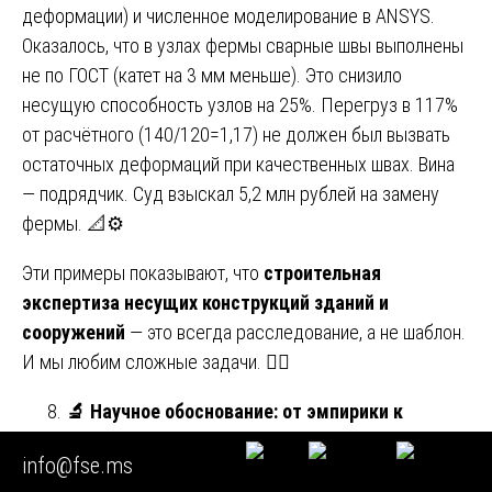
деформации) и численное моделирование в ANSYS.
Оказалось, что в узлах фермы сварные швы выполнены
не по ГОСТ (катет на 3 мм меньше). Это снизило
несущую способность узлов на 25%. Перегруз в 117%
от расчётного (140/120=1,17) не должен был вызвать
остаточных деформаций при качественных швах. Вина
— подрядчик. Суд взыскал 5,2 млн рублей на замену
фермы. 📐⚙️
Эти примеры показывают, что
строительная
экспертиза несущих конструкций зданий и
сооружений
— это всегда расследование, а не шаблон.
И мы любим сложные задачи. 🕵️‍♂️
🔬
Научное обоснование: от эмпирики к
фундаментальным законам
info@fse.ms
За каждым нашим выводом стоят не только нормативы,