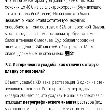
что напрягаемая арматура (канаты) имеют потерю
сечения до 40% из-за электрокоррозии (блуждающие
токи от трамвайной линии). Но внешне это было
незаметно. Рассчитали остаточную несущую
способность — она составила 52% от проектной. Вывод:
мост в предаварийном состоянии, требуется замена
балок в течение 6 месяцев. Суд обязал городские
власти выделить 240 млн рублей на ремонт. Мост
спасён, движение не ограничено. 🌉🛠️
7.2. Историческая усадьба: как отличить старую
кладку от новодела?
Объект: усадьба XIX века, реставрация. В одной из стен
появились трещины. Реставраторы утверждали:
«кладка 200-летняя, это усадка». Но наша экспертиза с
помощью
петрографического анализа
раствора (под
микроскопом) показала: в данном участке использован