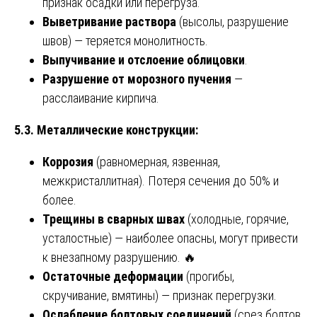
признак осадки или перегруза.
Выветривание раствора
(высолы, разрушение
швов) — теряется монолитность.
Выпучивание и отслоение облицовки
.
Разрушение от морозного пучения
—
расслаивание кирпича.
5.3. Металлические конструкции:
Коррозия
(равномерная, язвенная,
межкристаллитная). Потеря сечения до 50% и
более.
Трещины в сварных швах
(холодные, горячие,
усталостные) — наиболее опасны, могут привести
к внезапному разрушению. 🔥
Остаточные деформации
(прогибы,
скручивание, вмятины) — признак перегрузки.
Ослабление болтовых соединений
(срез болтов,