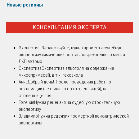
Новые регионы
КОНСУЛЬТАЦИЯ ЭКСПЕРТА
Экспертиза
Здравствуйте, нужно провести судебную
экспертизу химический состав поврежденного места
ЛКП автомо...
Экспертиза
Экспертиза алкоголя на содержание
микропримесей, в т.ч. гексанола
Анна
Добрый день! После проведения работ по
рекламации (не связано со столешницей), на
столешнице поя...
Евгения
Нужна рецензия на судебную строительную
экспертизу
Владимир
Нужна рецензия посмертной психиатрической
экспертизы