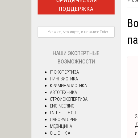
ЮРИДИЧЕСКАЯ
← Воп
ПОДДЕРЖКА
Во
па
НАШИ ЭКСПЕРТНЫЕ
ВОЗМОЖНОСТИ
IT ЭКСПЕРТИЗА
ЛИНГВИСТИКА
КРИМИНАЛИСТИКА
АВТОТЕХНИКА
СТРОЙЭКСПЕРТИЗА
ENGINEERING
I N T E L L E C T
3
ЛАБОРАТОРИЯ
Д
МЕДИЦИНА
и
О Ц Е Н К А