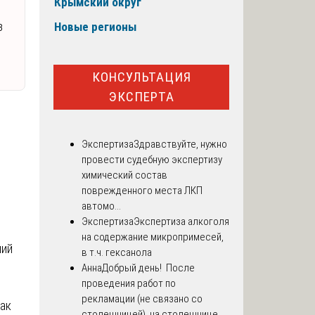
Крымский округ
з
Новые регионы
КОНСУЛЬТАЦИЯ
ЭКСПЕРТА
Экспертиза
Здравствуйте, нужно
провести судебную экспертизу
химический состав
поврежденного места ЛКП
автомо...
Экспертиза
Экспертиза алкоголя
на содержание микропримесей,
ний
в т.ч. гексанола
Анна
Добрый день! После
проведения работ по
рекламации (не связано со
так
столешницей), на столешнице