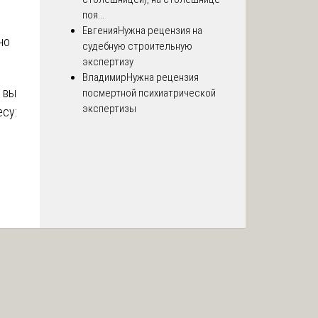
поя...
Евгения
Нужна рецензия на
но
судебную строительную
экспертизу
Владимир
Нужна рецензия
 вы
посмертной психиатрической
экспертизы
есу: