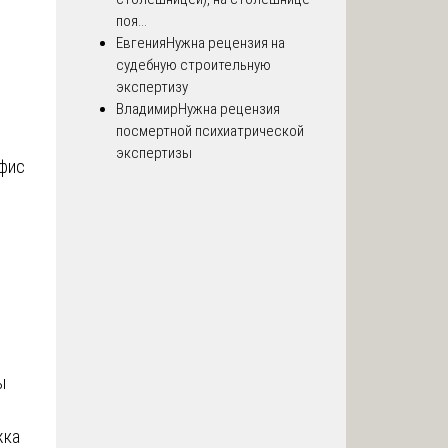
поя...
Евгения
Нужна рецензия на
судебную строительную
экспертизу
Владимир
Нужна рецензия
посмертной психиатрической
экспертизы
офис
ы
жка