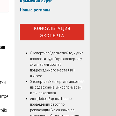
Крымский округ
Новые регионы
КОНСУЛЬТАЦИЯ
ЭКСПЕРТА
наш
Экспертиза
Здравствуйте, нужно
провести судебную экспертизу
химический состав
поврежденного места ЛКП
автомо...
Экспертиза
Экспертиза алкоголя
тки
на содержание микропримесей,
в т.ч. гексанола
ентре
Анна
Добрый день! После
проведения работ по
трёх
рекламации (не связано со
столешницей), на столешнице