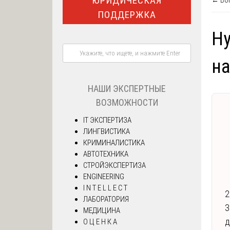
ЮРИДИЧЕСКАЯ
← Воп
ПОДДЕРЖКА
Ну
на
НАШИ ЭКСПЕРТНЫЕ
ВОЗМОЖНОСТИ
IT ЭКСПЕРТИЗА
ЛИНГВИСТИКА
КРИМИНАЛИСТИКА
АВТОТЕХНИКА
СТРОЙЭКСПЕРТИЗА
ENGINEERING
I N T E L L E C T
2
ЛАБОРАТОРИЯ
З
МЕДИЦИНА
д
О Ц Е Н К А