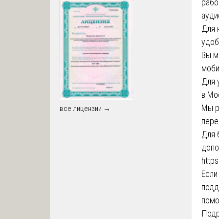
рабо
ауди
Для 
удоб
Вы м
моби
Для 
в Мо
Мы р
все лицензии →
пере
Для 
допо
https
Если
подд
помо
Подр