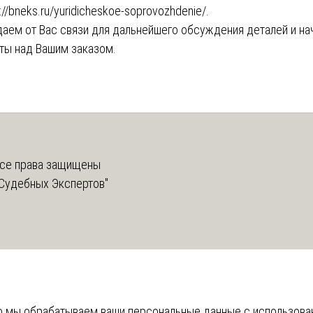
://bneks.ru/yuridicheskoe-soprovozhdenie/
.
аем от Вас связи для дальнейшего обсуждения деталей и на
ты над Вашим заказом.
се права защищены
Судебных Экспертов"
что мы обрабатываем ваши персональные данные с использов