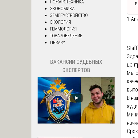
ПОЖАРОТЕХНИКА
в
ЭКОНОМИКА
ЗЕМЛЕУСТРОЙСТВО
1 An
ЭКОЛОГИЯ
ГЕММОЛОГИЯ
ТОВАРОВЕДЕНИЕ
LIBRARY
Staff
Здра
ВАКАНСИИ СУДЕБНЫХ
цент
ЭКСПЕРТОВ
Мы с
каче
выпо
В на
ауди
Мини
начи
Срок