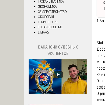
ПОЖАРОТЕХНИКА
S
ЭКОНОМИКА
Н
ЗЕМЛЕУСТРОЙСТВО
ЭКОЛОГИЯ
1 An
ГЕММОЛОГИЯ
ТОВАРОВЕДЕНИЕ
LIBRARY
Staff
ВАКАНСИИ СУДЕБНЫХ
Добр
ЭКСПЕРТОВ
Благ
Мы в
проф
Вам 
Это 
эффе
Оцен
техн