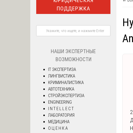
ЮРИДИЧЕСКАЯ
← Воп
ПОДДЕРЖКА
Ну
An
НАШИ ЭКСПЕРТНЫЕ
ВОЗМОЖНОСТИ
IT ЭКСПЕРТИЗА
ЛИНГВИСТИКА
КРИМИНАЛИСТИКА
АВТОТЕХНИКА
СТРОЙЭКСПЕРТИЗА
ENGINEERING
I N T E L L E C T
2
ЛАБОРАТОРИЯ
Д
МЕДИЦИНА
Н
О Ц Е Н К А