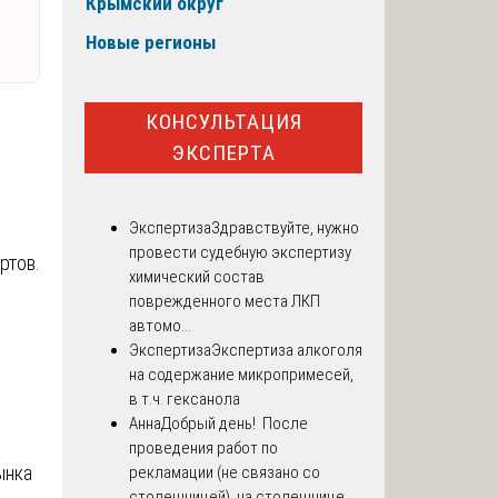
Крымский округ
Новые регионы
КОНСУЛЬТАЦИЯ
ЭКСПЕРТА
Экспертиза
Здравствуйте, нужно
провести судебную экспертизу
ртов.
химический состав
поврежденного места ЛКП
автомо...
Экспертиза
Экспертиза алкоголя
.
на содержание микропримесей,
в т.ч. гексанола
Анна
Добрый день! После
проведения работ по
ынка
рекламации (не связано со
столешницей), на столешнице