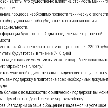
овой валюты, что существенно влияет на стоимость майнинг
удования.
начала процесса необходимо провести техническую эксперти
го оборудования, чтобы убедиться в его исправности и
зводительности.
информация будет основой для определения его рыночной
мости.
мость такой экспертизы в нашем центре составит 23000 рубл
льтаты будут готовы в течение 7-10 дней.
транице с нашими услугами вы можете подробнее ознакомить
ми:
https://bneks.ru/ceny/
.
е в случае необходимости наши юридические специалисты м
ать вам поддержку в подготовке всех необходимых докумен
суда.
ть больше о возможностях юридической поддержки вы мож
ь:
https://bneks.ru/yuridicheskoe-soprovozhdenie/
.
раз благодарим за ваше обращение и надеемся на успешное