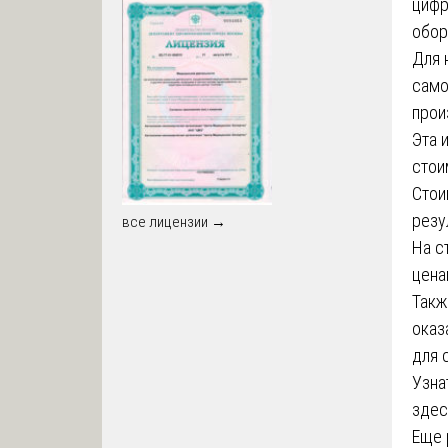
цифр
обор
Для 
само
прои
Эта 
стои
Стои
резу
все лицензии →
На с
цена
Такж
оказ
для 
Узна
здес
Еще 