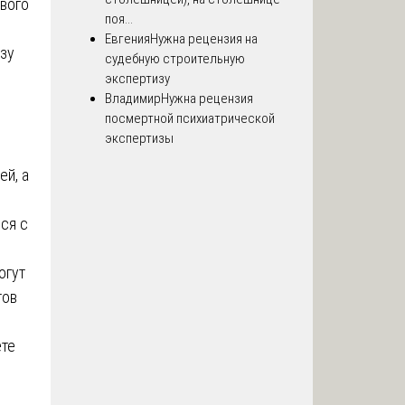
ового
поя...
Евгения
Нужна рецензия на
зу
судебную строительную
экспертизу
Владимир
Нужна рецензия
посмертной психиатрической
экспертизы
ей, а
ся с
огут
тов
ете