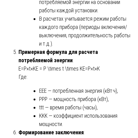
потребляемой энергии на основании
работы каждой установки.
В расчетах учитывается режим работы
каждого прибора (периоды включения/
выключения, продолжительность работы
и т.д.).
Примерная формула для расчета
потребляемой энергии
:
E=P×t×KE = P \times t \times K
E
=
P
×
t
×
K
Где:
EE
E
— потребленная энергия (кВт·ч),
PP
P
— мощность прибора (кВт),
tt
t
— время работы (часы),
KK
K
— коэффициент использования
мощности.
Формирование заключения
: